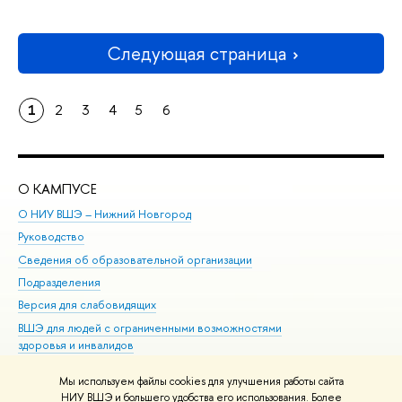
Следующая страница
1
2
3
4
5
6
О КАМПУСЕ
ОБ
О НИУ ВШЭ – Нижний Новгород
Бак
Руководство
Маг
Сведения об образовательной организации
Вт
Подразделения
Вы
Версия для слабовидящих
Ку
ВШЭ для людей с ограниченными возможностями
Пр
здоровья и инвалидов
Рег
Единая платежная страница
Яз
Мы используем файлы cookies для улучшения работы сайта
Вы
НИУ ВШЭ и большего удобства его использования. Более