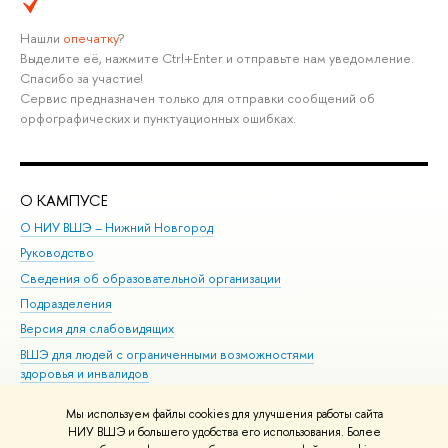
Нашли
опечатку
?
Выделите её, нажмите Ctrl+Enter и отправьте нам уведомление.
Спасибо за участие!
Сервис предназначен только для отправки сообщений об
орфографических и пунктуационных ошибках.
О КАМПУСЕ
ОБ
О НИУ ВШЭ – Нижний Новгород
Бак
Руководство
Маг
Сведения об образовательной организации
Вт
Подразделения
Вы
Версия для слабовидящих
Ку
ВШЭ для людей с ограниченными возможностями
Пр
здоровья и инвалидов
Рег
Единая платежная страница
Яз
Мы используем файлы cookies для улучшения работы сайта
Вы
НИУ ВШЭ и большего удобства его использования. Более