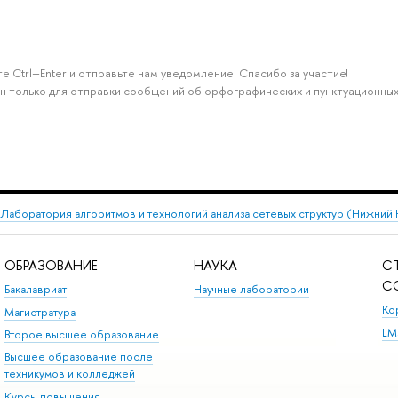
е Ctrl+Enter и отправьте нам уведомление. Спасибо за участие!
н только для отправки сообщений об орфографических и пунктуационных
Лаборатория алгоритмов и технологий анализа сетевых структур (Нижний
ОБРАЗОВАНИЕ
НАУКА
С
С
Бакалавриат
Научные лаборатории
Ко
Магистратура
LM
Второе высшее образование
Высшее образование после
техникумов и колледжей
Курсы повышения