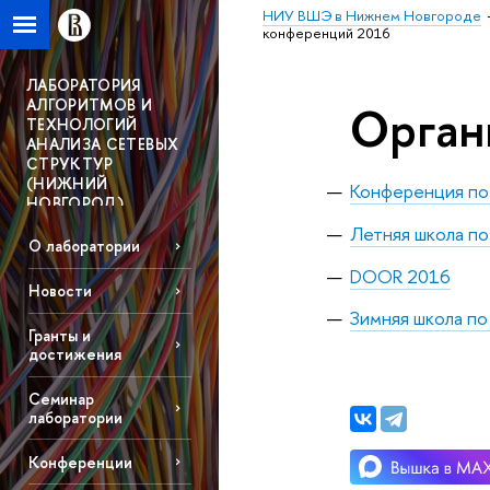
НИУ ВШЭ в Нижнем Новгороде
конференций 2016
ЛАБОРАТОРИЯ
АЛГОРИТМОВ И
Орган
ТЕХНОЛОГИЙ
АНАЛИЗА СЕТЕВЫХ
СТРУКТУР
(НИЖНИЙ
Конференция по
НОВГОРОД)
Летняя школа п
О лаборатории
DOOR 2016
Новости
Зимняя школа по
Гранты и
достижения
Семинар
лаборатории
Конференции