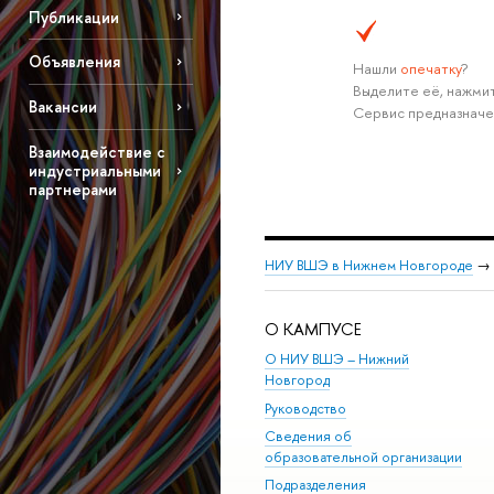
Публикации
Объявления
Нашли
опечатку
?
Выделите её, нажмит
Вакансии
Сервис предназначе
Взаимодействие с
индустриальными
партнерами
НИУ ВШЭ в Нижнем Новгороде
→
О КАМПУСЕ
О НИУ ВШЭ – Нижний
Новгород
Руководство
Сведения об
образовательной организации
Подразделения