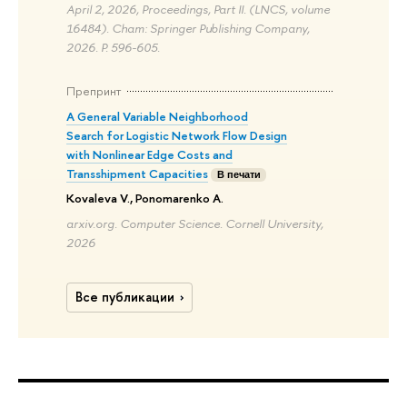
April 2, 2026, Proceedings, Part II. (LNCS, volume
16484). Cham: Springer Publishing Company,
2026. P. 596-605.
Препринт
A General Variable Neighborhood
Search for Logistic Network Flow Design
with Nonlinear Edge Costs and
Transshipment Capacities
В печати
Kovaleva V., Ponomarenko A.
arxiv.org. Computer Science. Cornell University,
2026
Все публикации