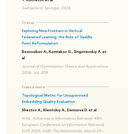
Switzerland: Springer, 2026.
Статья
Exploring New Frontiers in Vertical
Federated Learning: the Role of Saddle
Point Reformulation
Beznosikov A., Kormakov G., Grigorievskiy A. et
al.
Journal of Optimization Theory and Applications.
2026. Vol. 209.
Глава в книге
Topological Metric for Unsupervised
Embedding Quality Evaluation
Shestov A., Klenitskiy A., Denisova D. et al.
In bk.: Advances in Information Retrieval: 48th
European Conference on Information Retrieval,
ECIR 2026, Delft, The Netherlands, March 29 –