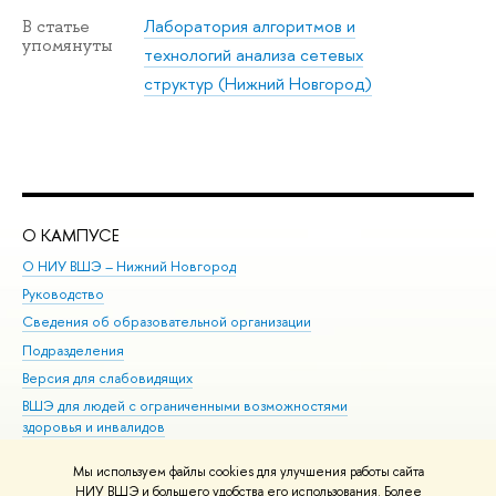
Лаборатория алгоритмов и
В статье
упомянуты
технологий анализа сетевых
структур (Нижний Новгород)
О КАМПУСЕ
ОБ
О НИУ ВШЭ – Нижний Новгород
Бак
Руководство
Маг
Сведения об образовательной организации
Вт
Подразделения
Вы
Версия для слабовидящих
Ку
ВШЭ для людей с ограниченными возможностями
Пр
здоровья и инвалидов
Рег
Единая платежная страница
Яз
Мы используем файлы cookies для улучшения работы сайта
Вы
НИУ ВШЭ и большего удобства его использования. Более