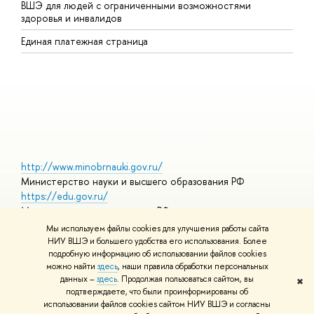
ВШЭ для людей с ограниченными возможностями
П
здоровья и инвалидов
Р
Единая платежная страница
Я
В
О
http://www.minobrnauki.gov.ru/
Министерство науки и высшего образования РФ
https://edu.gov.ru/
Министерство просвещения РФ
https://elearning.hse.ru/mooc
Мы используем файлы cookies для улучшения работы сайта
Массовые открытые онлайн-курсы
НИУ ВШЭ и большего удобства его использования. Более
подробную информацию об использовании файлов cookies
можно найти
здесь
, наши правила обработки персональных
данных –
здесь
. Продолжая пользоваться сайтом, вы
✖
© НИУ ВШЭ 1993–2026
Адреса и контакты
Условия
подтверждаете, что были проинформированы об
использования материалов
Политика конфиденциальности
Карта
использовании файлов cookies сайтом НИУ ВШЭ и согласны
сайта