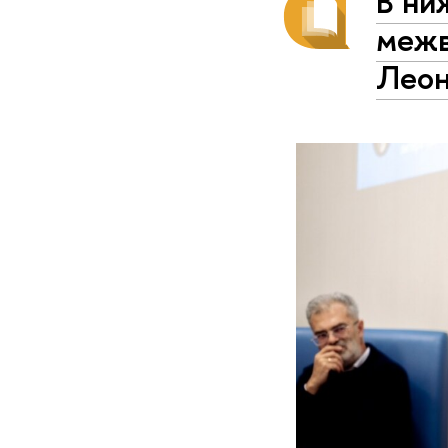
В ни
межв
Леон