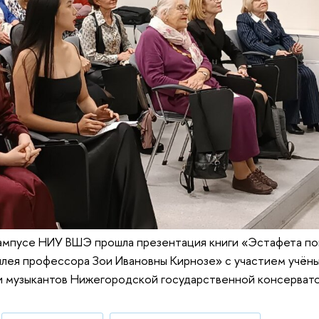
ампусе НИУ ВШЭ прошла презентация книги «Эстафета пок
илея профессора Зои Ивановны Кирнозе» с участием учёны
 и музыкантов Нижегородской государственной консерват