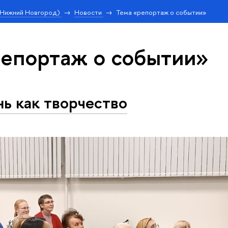
(Нижний Новгород)
Новости
Тема «репортаж о событии»
репортаж о событии»
ь как творчество