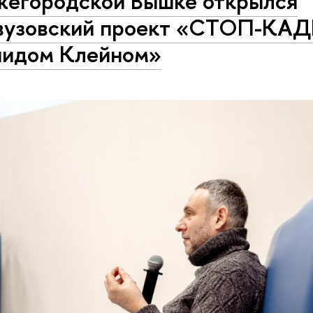
жегородской Вышке открылся
узовский проект «СТОП-КАД
идом Клейном»