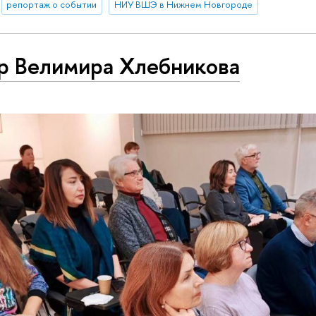
репортаж о событии
НИУ ВШЭ в Нижнем Новгороде
р Велимира Хлебникова