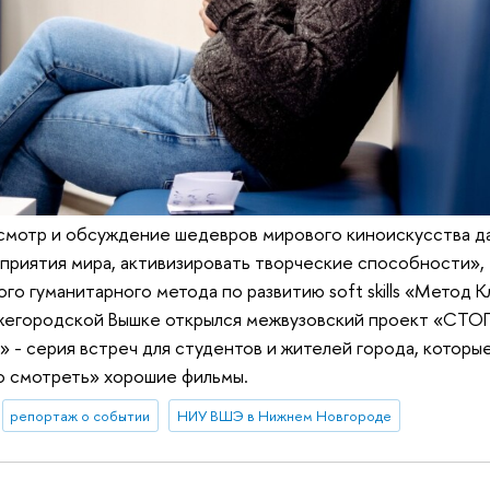
смотр и обсуждение шедевров мирового киноискусства д
сприятия мира, активизировать творческие способности», 
го гуманитарного метода по развитию soft skills «Метод Кл
ижегородской Вышке открылся межвузовский проект «СТ
- серия встреч для студентов и жителей города, которые
ко смотреть» хорошие фильмы.
репортаж о событии
НИУ ВШЭ в Нижнем Новгороде