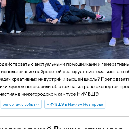
модействовать с виртуальными помощниками и генеративн
а использование нейросетей реагирует система высшего о
задач креативных индустрий и высшей школы? Преподавате
ики музеев поговорили об этом на встрече экспертов про
частия» в нижегородском кампусе НИУ ВШЭ.
репортаж о событии
НИУ ВШЭ в Нижнем Новгороде