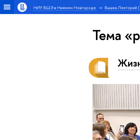
НИУ ВШЭ в Нижнем Новгороде
Вышка.Лекторий 
Тема «
Жизн