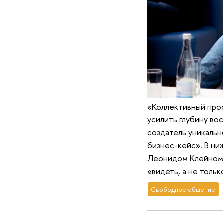
«Коллективный про
усилить глубину во
создатель уникально
бизнес-кейс». В н
Леонидом Клейном» 
«видеть, а не толь
Свободное общение