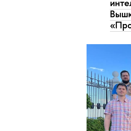
инте
Вышк
«Про