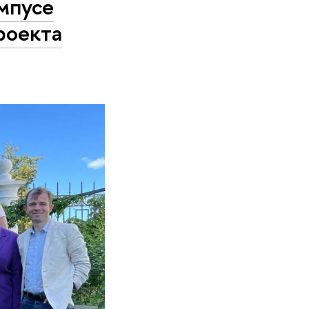
мпусе
роекта