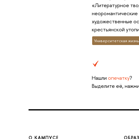
«Литературное твор
неоромантические п
художественные ос
крестьянской утопи
Университетская жизнь
Нашли
опечатку
?
Выделите её, нажми
О КАМПУСЕ
ОБРА