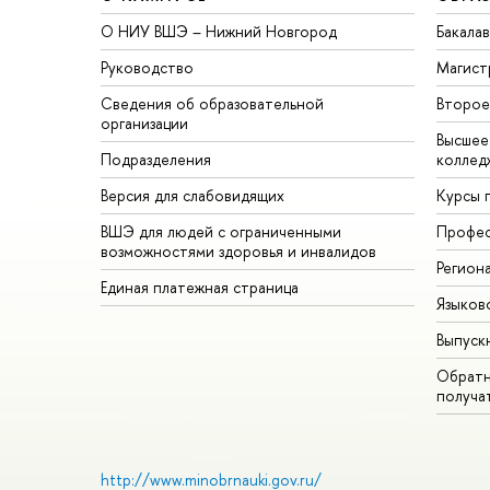
О НИУ ВШЭ – Нижний Новгород
Бакала
Руководство
Магист
Сведения об образовательной
Второе
организации
Высшее
Подразделения
коллед
Версия для слабовидящих
Курсы 
ВШЭ для людей с ограниченными
Профес
возможностями здоровья и инвалидов
Регион
Единая платежная страница
Языков
Выпуск
Обратн
получа
http://www.minobrnauki.gov.ru/