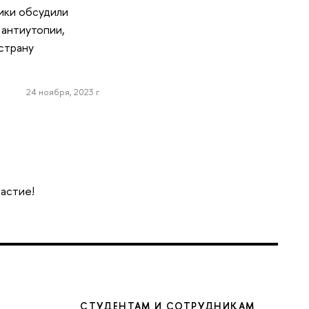
ики обсудили
 антиутопии,
страну
24 ноября, 2023 г.
частие!
СТУДЕНТАМ И СОТРУДНИКАМ