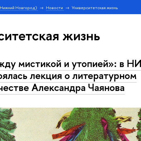
(Нижний Новгород)
Новости
Университетская жизнь
ситетская жизнь
ду мистикой и утопией»: в 
оялась лекция о литературном
честве Александра Чаянова