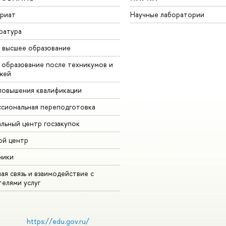
вриат
Научные лаборатории
ратура
 высшее образование
 образование после техникумов и
жей
повышения квалификации
сиональная переподготовка
альный центр госзакупок
ой центр
ники
ая связь и взаимодействие с
телями услуг
https://edu.gov.ru/