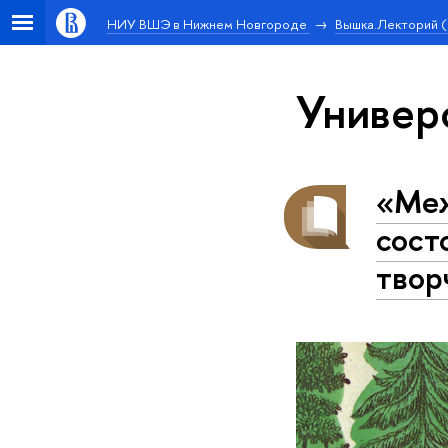
НИУ ВШЭ в Нижнем Новгороде
Вышка.Лекторий 
Универ
«Меж
сост
твор