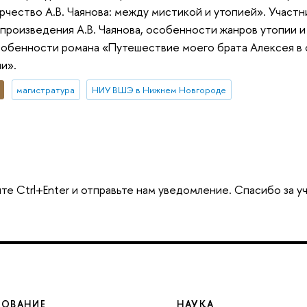
чество А.В. Чаянова: между мистикой и утопией». Участн
роизведения А.В. Чаянова, особенности жанров утопии и
обенности романа «Путешествие моего брата Алексея в 
и».
магистратура
НИУ ВШЭ в Нижнем Новгороде
те Ctrl+Enter и отправьте нам уведомление. Спасибо за у
ЗОВАНИЕ
НАУКА