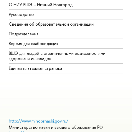
О НИУ ВШЭ – Нижний Новгород
Б
Руководство
М
Сведения об образовательной организации
т
Подразделения
ы
ерсия для слабовидящих
К
ШЭ для людей с ограниченными возможностями
П
здоровья и инвалидо
Р
Единая платежная страница
Я
ы
О
http://www.minobrnauki.gov.ru/
Министерство науки и высшего образования РФ