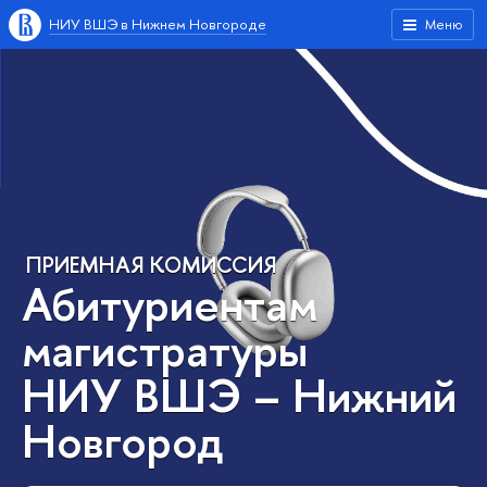
НИУ ВШЭ в Нижнем Новгороде
Меню
ПРИЕМНАЯ КОМИССИЯ
Абитуриентам
магистратуры
НИУ ВШЭ – Нижний
Новгород