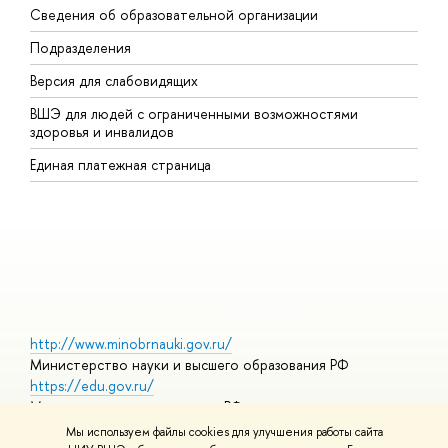
Сведения об образовательной организации
В
Подразделения
В
Версия для слабовидящих
К
ВШЭ для людей с ограниченными возможностями
П
здоровья и инвалидов
Р
Единая платежная страница
Я
В
О
http://www.minobrnauki.gov.ru/
Министерство науки и высшего образования РФ
https://edu.gov.ru/
Министерство просвещения РФ
https://elearning.hse.ru/mooc
Мы используем файлы cookies для улучшения работы сайта