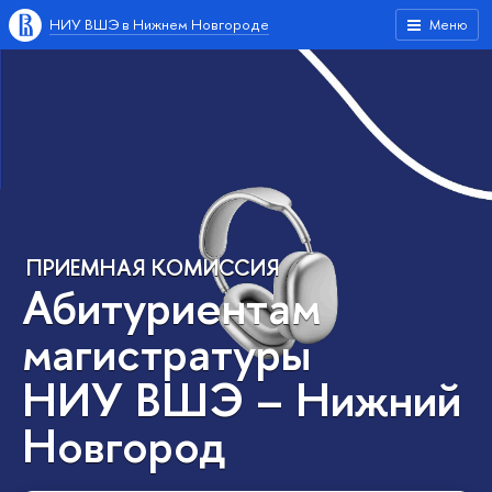
НИУ ВШЭ в Нижнем Новгороде
Меню
ПРИЕМНАЯ КОМИССИЯ
Абитуриентам
магистратуры
НИУ ВШЭ – Нижний
Новгород