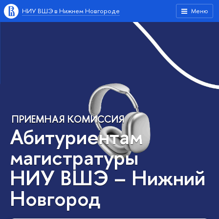
НИУ ВШЭ в Нижнем Новгороде
Меню
ПРИЕМНАЯ КОМИССИЯ
Абитуриентам
магистратуры
НИУ ВШЭ – Нижний
Новгород