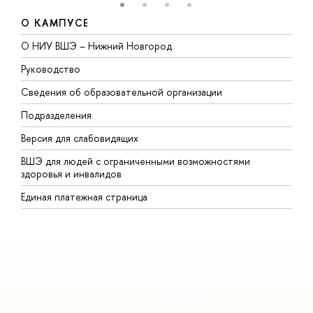
О КАМПУСЕ
О НИУ ВШЭ – Нижний Новгород
Б
Руководство
М
Сведения об образовательной организации
т
Подразделения
ы
ерсия для слабовидящих
К
ШЭ для людей с ограниченными возможностями
П
здоровья и инвалидо
Р
Единая платежная страница
Я
ы
О