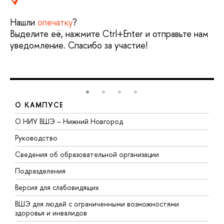
Нашли
опечатку
?
Выделите её, нажмите Ctrl+Enter и отправьте нам
уведомление. Спасибо за участие!
О КАМПУСЕ
О НИУ ВШЭ – Нижний Новгород
Б
Руководство
М
Сведения об образовательной организации
В
Подразделения
В
Версия для слабовидящих
К
ВШЭ для людей с ограниченными возможностями
П
здоровья и инвалидов
Р