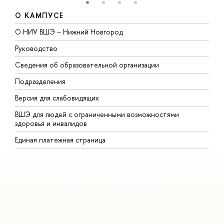
О КАМПУСЕ
О НИУ ВШЭ – Нижний Новгород
Б
Руководство
М
Сведения об образовательной организации
В
Подразделения
В
Версия для слабовидящих
К
ВШЭ для людей с ограниченными возможностями
П
здоровья и инвалидов
Р
Единая платежная страница
Я
В
О