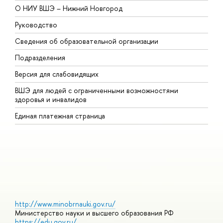
О НИУ ВШЭ – Нижний Новгород
Б
Руководство
М
Сведения об образовательной организации
В
Подразделения
В
Версия для слабовидящих
К
ВШЭ для людей с ограниченными возможностями
П
здоровья и инвалидов
Р
Единая платежная страница
Я
В
О
http://www.minobrnauki.gov.ru/
Министерство науки и высшего образования РФ
https://edu.gov.ru/