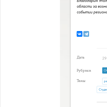
Благодарим Упол
области за возм
событии региона
Дата
29
Рубрики
О
Темы
р
Студе