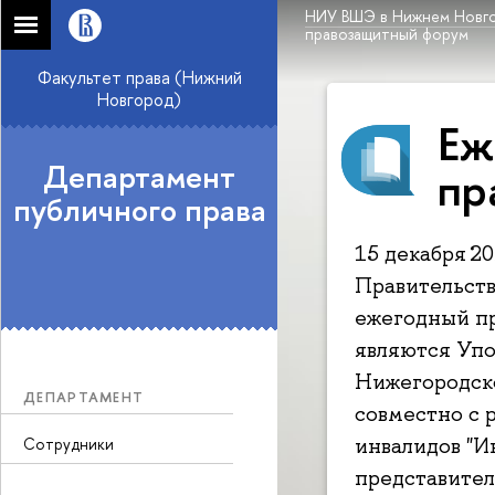
НИУ ВШЭ в Нижнем Новг
правозащитный форум
Факультет права (Нижний
Новгород)
Еж
Департамент
пр
публичного права
15 декабря 2
Правительств
ежегодный п
являются Упо
Нижегородск
ДЕПАРТАМЕНТ
совместно с 
инвалидов "И
Сотрудники
представите