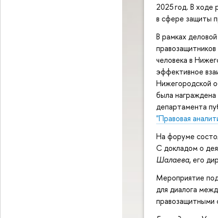
2025 год. В ходе
в сфере защиты п
В рамках делово
правозащитников 
человека в Нижег
эффективное вза
Нижегородской о
была награждена
департамента пуб
"Правовая аналит
На форуме состоя
С докладом о де
Шалаева
, его ди
Мероприятие под
для диалога меж
правозащитными 