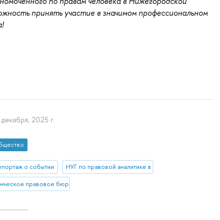
номоченного по правам человека в Нижегородской
ожность принять участие в значимом профессиональном
!
 декабря, 2025 г.
бщество
епортаж о событии
НУГ по правовой аналитике в ГМУ
нческое правовое бюро