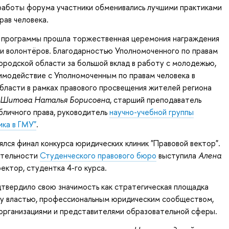
 работы форума участники обменивались лучшими практиками
рав человека.
й программы прошла торжественная церемония награждения
и волонтёров. Благодарностью Уполномоченного по правам
ородской области за большой вклад в работу с молодежью,
имодействие с Уполномоченным по правам человека в
бласти в рамках правового просвещения жителей региона
Шитова Наталья Борисовна
, старший преподаватель
личного права, руководитель
научно-учебной группы
ика в ГМУ"
.
лся финал конкурса юридических клиник "Правовой вектор".
ятельности
Студенческого правового бюро
выступила
Алена
ректор, студентка 4-го курса.
твердило свою значимость как стратегическая площадка
ду властью, профессиональным юридическим сообществом,
организациями и представителями образовательной сферы.