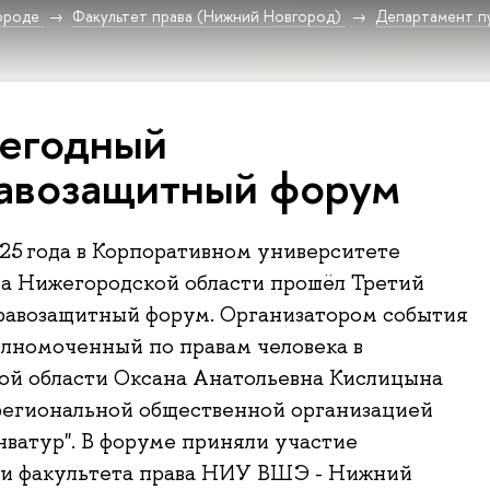
ороде
Факультет права (Нижний Новгород)
Департамент п
егодный
авозащитный форум
025 года в Корпоративном университете
а Нижегородской области прошёл Третий
равозащитный форум. Организатором события
лномоченный по правам человека в
ой области Оксана Анатольевна Кислицына
региональной общественной организацией
нватур". В форуме приняли участие
ли факультета права НИУ ВШЭ - Нижний