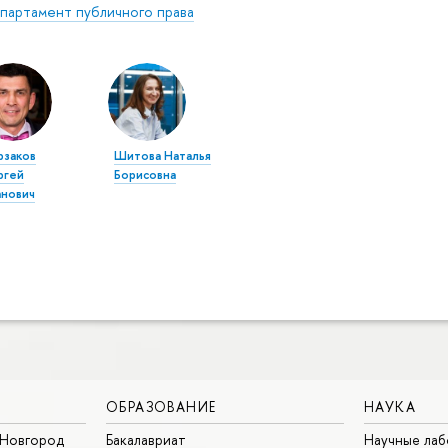
партамент публичного права
рзаков
Шитова Наталья
ргей
Борисовна
анович
ОБРАЗОВАНИЕ
НАУКА
Новгород
Бакалавриат
Научные ла