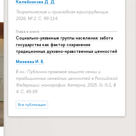
Келейникова Д. Д.
Теоретическая и прикладная юриспруденция.
2026. № 2.
С. 99-114.
Глава в книге
Социально-уязвимые группы населения: забота
государства как фактор сохранения
традиционных духовно-нравственных ценностей
Михеева И. В.
В кн.: Публично-правовая защита семьи и
традиционных семейных ценностей в Российской
Федерации: монография. Аэтерна, 2025. Гл. Гл.1, §
4.
С. 49-59.
Все публикации