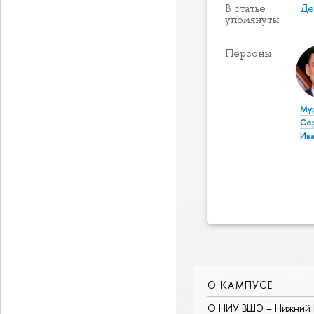
Де
В статье
упомянуты
Персоны
Му
Се
Ив
О КАМПУСЕ
О НИУ ВШЭ – Нижний 