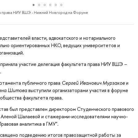
а права НИУ ВШЭ - Нижний Новгород на Форуме
дставителей власти, адвокатского и нотариального
ально ориентированных НКО, ведущих университетов и
ганизаций.
 приняла участие делегация факультета права НИУ ВШЭ –
.
ртамента публичного права
Сергей Иванович Мурзаков
и
вна Шитова
выступили организаторами участия в форуме
ообщества факультета права.
став был представлен директором Студенческого правового
 Аленой Шалаевой и стажерами-исследователями научно-
Правовая аналитика в ГМУ".
священо подведению итогов правозащитной работы за