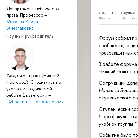
Департамент публичного
Делегация факультет
права: Профессор
–
Фото - Н.Б. Шитова
Михеева Ирина
Вячеславовна
Научный руководитель
Форум собрал пре
сообществ, соци
правозащитных ор
В работе форума
Нижний Новгород
Факультет права (Нижний
Новгород): Специалист по
Сотрудники депа
учебно-методической
Наталья Борисо
работе 1 категории
–
студенческого с
Субботин Павел Андреевич
Студенческий со
бюро факультета
учебной группы "
Событие было по