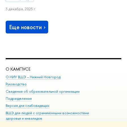
3 декабря, 2025 г.
Еще новости
О КАМПУСЕ
ОБ
О НИУ ВШЭ – Нижний Новгород
Бак
Руководство
Маг
Сведения об образовательной организации
Вт
Подразделения
Вы
Версия для слабовидящих
Ку
ВШЭ для людей с ограниченными возможностями
Пр
здоровья и инвалидов
Рег
Единая платежная страница