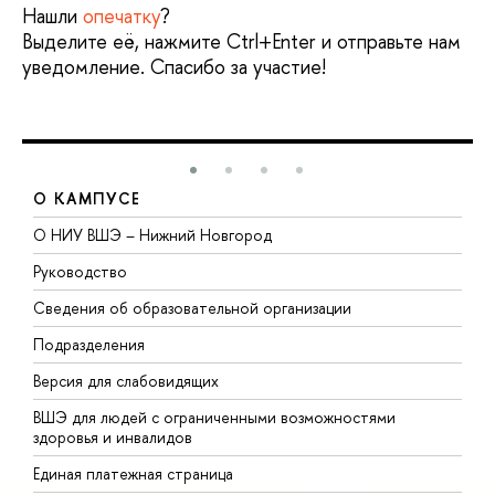
Нашли
опечатку
?
Выделите её, нажмите Ctrl+Enter и отправьте нам
уведомление. Спасибо за участие!
О КАМПУСЕ
О НИУ ВШЭ – Нижний Новгород
Б
Руководство
М
Сведения об образовательной организации
В
Подразделения
В
Версия для слабовидящих
К
ВШЭ для людей с ограниченными возможностями
П
здоровья и инвалидов
Р
Единая платежная страница
Я