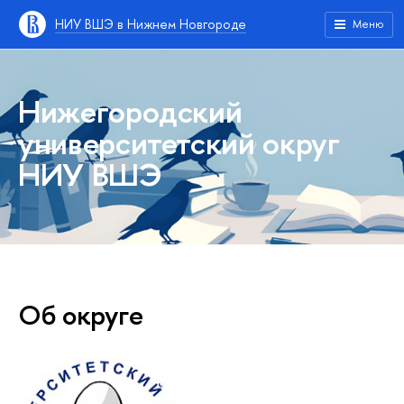
НИУ ВШЭ в Нижнем Новгороде
Меню
Нижегородский
университетский округ
НИУ ВШЭ
Об округе