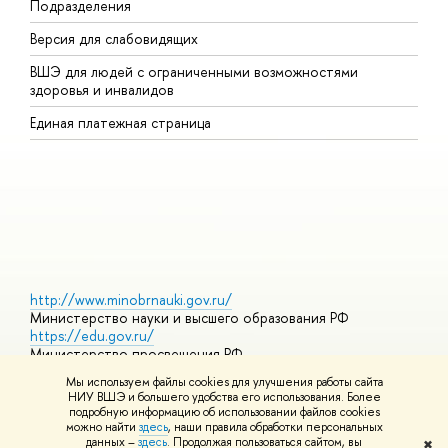
Подразделения
В
Версия для слабовидящих
К
ВШЭ для людей с ограниченными возможностями
П
здоровья и инвалидов
Р
Единая платежная страница
Я
В
О
http://www.minobrnauki.gov.ru/
Министерство науки и высшего образования РФ
https://edu.gov.ru/
Министерство просвещения РФ
https://elearning.hse.ru/mooc
Мы используем файлы cookies для улучшения работы сайта
Массовые открытые онлайн-курсы
НИУ ВШЭ и большего удобства его использования. Более
подробную информацию об использовании файлов cookies
можно найти
здесь
, наши правила обработки персональных
данных –
здесь
. Продолжая пользоваться сайтом, вы
✖