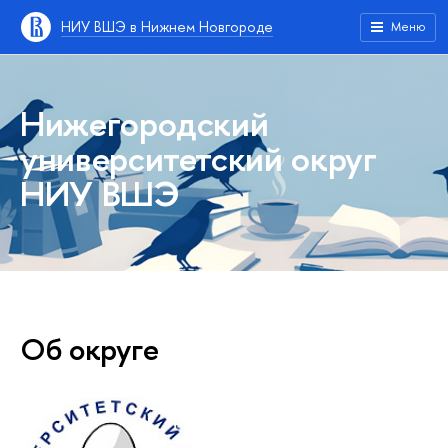
НИУ ВШЭ в Нижнем Новгороде
Меню
Нижегородский
университетский округ
НИУ ВШЭ
Об округе