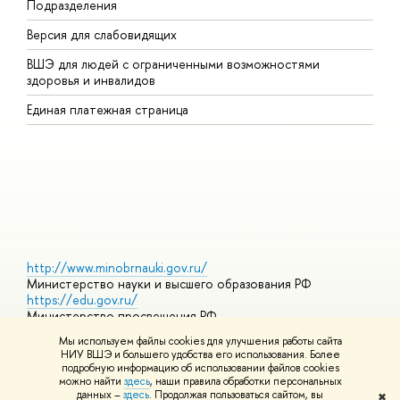
Подразделения
В
Версия для слабовидящих
К
ВШЭ для людей с ограниченными возможностями
П
здоровья и инвалидов
Р
Единая платежная страница
Я
В
О
http://www.minobrnauki.gov.ru/
Министерство науки и высшего образования РФ
https://edu.gov.ru/
Министерство просвещения РФ
https://elearning.hse.ru/mooc
Мы используем файлы cookies для улучшения работы сайта
Массовые открытые онлайн-курсы
НИУ ВШЭ и большего удобства его использования. Более
подробную информацию об использовании файлов cookies
можно найти
здесь
, наши правила обработки персональных
данных –
здесь
. Продолжая пользоваться сайтом, вы
✖