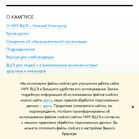
О КАМПУСЕ
ОБ
О НИУ ВШЭ – Нижний Новгород
Бак
Руководство
Маг
Сведения об образовательной организации
Вт
Подразделения
Вы
Версия для слабовидящих
Ку
ВШЭ для людей с ограниченными возможностями
Пр
здоровья и инвалидов
Рег
Единая платежная страница
Яз
Мы используем файлы cookies для улучшения работы сайта
Вы
НИУ ВШЭ и большего удобства его использования. Более
подробную информацию об использовании файлов cookies
Обр
можно найти
здесь
, наши правила обработки персональных
данных –
здесь
. Продолжая пользоваться сайтом, вы
✖
Редактору
подтверждаете, что были проинформированы об
© НИУ ВШЭ 1993–2026
Адреса и контакты
Условия использования
использовании файлов cookies сайтом НИУ ВШЭ и согласны
с нашими правилами обработки персональных данных. Вы
материалов
Политика конфиденциальности
Карта сайта
можете отключить файлы cookies в настройках Вашего
Шрифты HSE Sans и HSE Slab разработаны в
Школе дизайна НИУ ВШЭ
браузера.