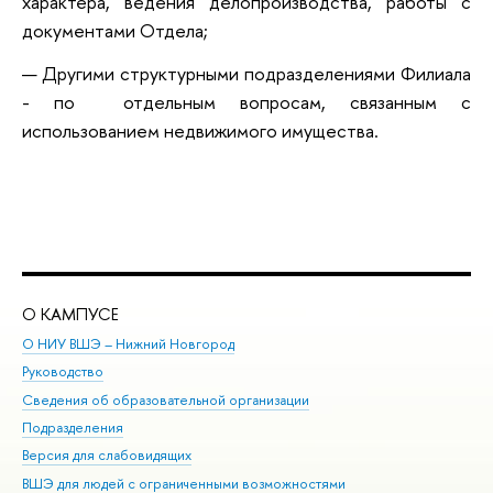
характера, ведения делопроизводства, работы с
документами Отдела;
Другими структурными подразделениями Филиала
- по отдельным вопросам, связанным с
использованием недвижимого имущества.
О КАМПУСЕ
ОБ
О НИУ ВШЭ – Нижний Новгород
Бак
Руководство
Маг
Сведения об образовательной организации
Вт
Подразделения
Вы
Версия для слабовидящих
Ку
ВШЭ для людей с ограниченными возможностями
Пр