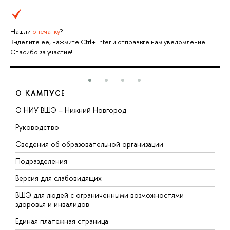
Нашли
опечатку
?
Выделите её, нажмите Ctrl+Enter и отправьте нам уведомление.
Спасибо за участие!
О КАМПУСЕ
О НИУ ВШЭ – Нижний Новгород
Б
Руководство
М
Сведения об образовательной организации
В
Подразделения
В
Версия для слабовидящих
К
ВШЭ для людей с ограниченными возможностями
П
здоровья и инвалидов
Р
Единая платежная страница
Я