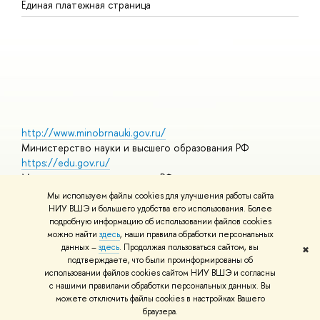
Единая платежная страница
Я
В
О
http://www.minobrnauki.gov.ru/
Министерство науки и высшего образования РФ
https://edu.gov.ru/
Министерство просвещения РФ
https://elearning.hse.ru/mooc
Мы используем файлы cookies для улучшения работы сайта
Массовые открытые онлайн-курсы
НИУ ВШЭ и большего удобства его использования. Более
подробную информацию об использовании файлов cookies
можно найти
здесь
, наши правила обработки персональных
данных –
здесь
. Продолжая пользоваться сайтом, вы
✖
© НИУ ВШЭ 1993–2026
Адреса и контакты
Условия
подтверждаете, что были проинформированы об
использования материалов
Политика конфиденциальности
Карта
использовании файлов cookies сайтом НИУ ВШЭ и согласны
сайта
с нашими правилами обработки персональных данных. Вы
Шрифты HSE Sans и HSE Slab разработаны в
Школе дизайна НИУ
можете отключить файлы cookies в настройках Вашего
ВШЭ
браузера.
Редактору