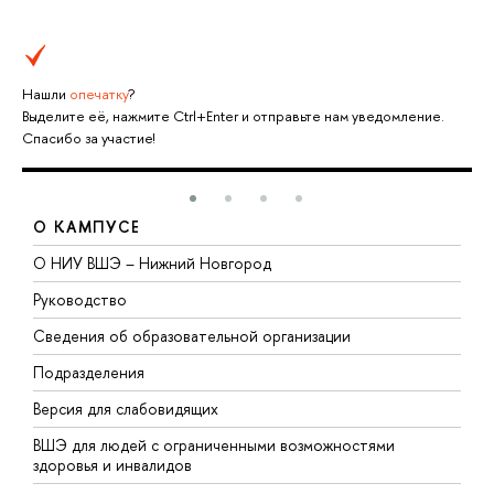
Нашли
опечатку
?
Выделите её, нажмите Ctrl+Enter и отправьте нам уведомление.
Спасибо за участие!
О КАМПУСЕ
О НИУ ВШЭ – Нижний Новгород
Б
Руководство
М
Сведения об образовательной организации
В
Подразделения
В
Версия для слабовидящих
К
ВШЭ для людей с ограниченными возможностями
П
здоровья и инвалидов
Р