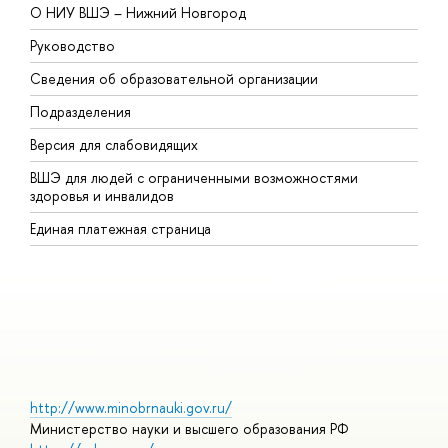
О НИУ ВШЭ – Нижний Новгород
Б
Руководство
М
Сведения об образовательной организации
В
Подразделения
В
Версия для слабовидящих
К
ВШЭ для людей с ограниченными возможностями
П
здоровья и инвалидов
Р
Единая платежная страница
Я
В
О
http://www.minobrnauki.gov.ru/
Министерство науки и высшего образования РФ