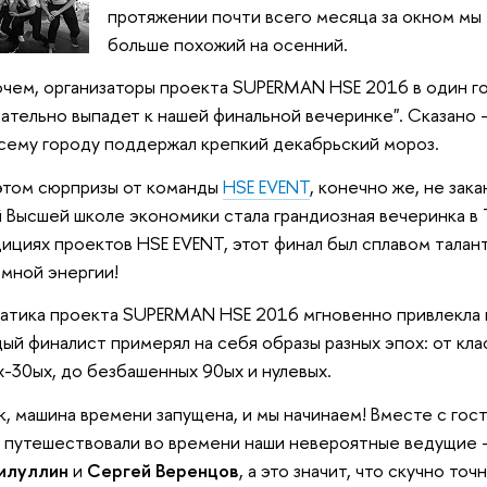
протяжении почти всего месяца за окном мы 
больше похожий на осенний.
чем, организаторы проекта SUPERMAN HSE 2016 в один гол
ательно выпадет к нашей финальной вечеринке". Сказано 
сему городу поддержал крепкий декабрьский мороз.
этом сюрпризы от команды
HSE EVENT
, конечно же, не зак
 Высшей школе экономики стала грандиозная вечеринка в T
ициях проектов HSE EVENT, этот финал был сплавом талант
мной энергии!
атика проекта SUPERMAN HSE 2016 мгновенно привлекла 
ый финалист примерял на себя образы разных эпох: от кл
-30ых, до безбашенных 90ых и нулевых.
, машина времени запущена, и мы начинаем! Вместе с гос
b путешествовали во времени наши невероятные ведущие 
илуллин
и
Сергей Веренцов
, а это значит, что скучно точ