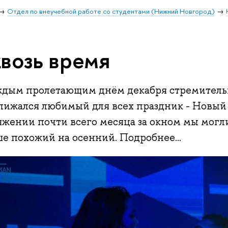
Отдел по внеучебной работе со студентами (Нижний Новгород)
возь время
ждым пролетающим днём декабря стремитель
лижался любимый для всех праздник - Новый Г
яжении почти всего месяца за окном мы могл
е похожий на осенний. Подробнее...