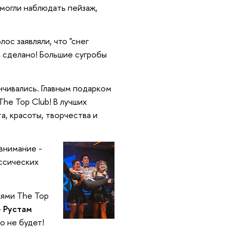
могли наблюдать пейзаж,
ос заявляли, что "снег
- сделано! Большие сугробы
анчивались. Главным подарком
he Top Club! В лучших
а, красоты, творчества и
внимание -
ассических
тями The Top
-
Рустам
но не будет!