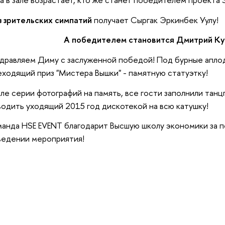
з зрительских симпатий
получает Сыргак Эркинбек Уулу!
А победителем становится Дмитрий Куз
дравляем Диму с заслуженной победой! Под бурные апло
ходящий приз "Мистера Вышки" - памятную статуэтку!
е серии фотографий на память, все гости заполнили танц
одить уходящий 2015 год дискотекой на всю катушку!
нда HSE EVENT благодарит Высшую школу экономики за п
ведении мероприятия!