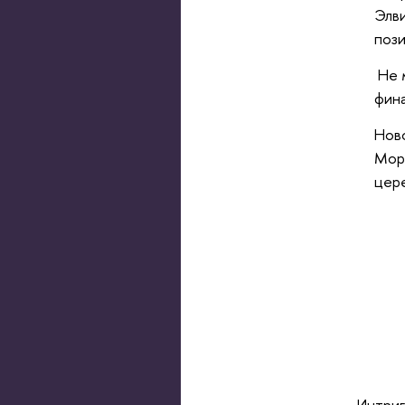
Элви
пози
Не 
фина
Нов
Моро
цер
Интриг