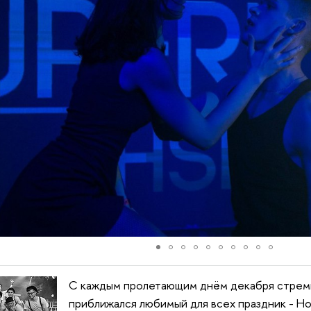
С каждым пролетающим днём декабря стрем
приближался любимый для всех праздник - Но