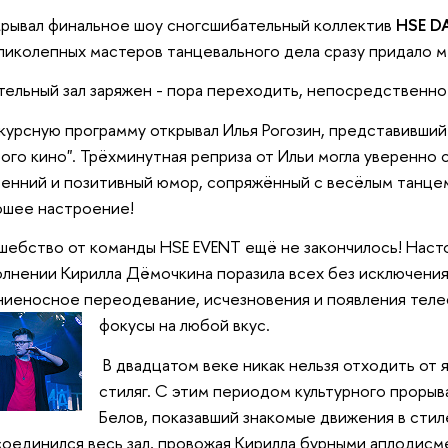
рывал финальное шоу сногсшибательный коллектив
HSE D
ликолепных мастеров танцевального дела сразу придало м
ельный зал заряжен - пора переходить, непосредственно
урсную программу открывал Илья Рогозин, представивший 
ого кино". Трёхминутная реприза от Ильи могла уверенно 
енний и позитивный юмор, сопряжённый с весёлым танцем
ошее настроение!
ебство от команды HSE EVENT ещё не закончилось! Насто
лнении Кирилла Дёмочкина поразила всех без исключения
ниеносное переодевание, исчезновения и появления тел
фокусы на любой вкус.
В двадцатом веке никак нельзя отходить от 
стиляг. С этим периодом культурного прорыв
Белов, показавший знакомые движения в стиле 
оединился весь зал, провожая Кирилла бурными аплодисм