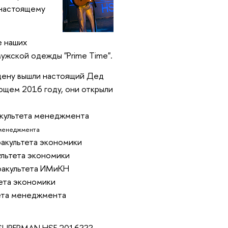
о-настоящему
е наших
ужской одежды "Prime Time".
цену вышли настоящий Дед
ющем 2016 году, они открыли
факультета менеджмента
а менеджмента
 факультета экономики
культета экономики
 факультета ИМиКН
тета экономики
тета менеджмента
а SUPERMAN HSE 2016???