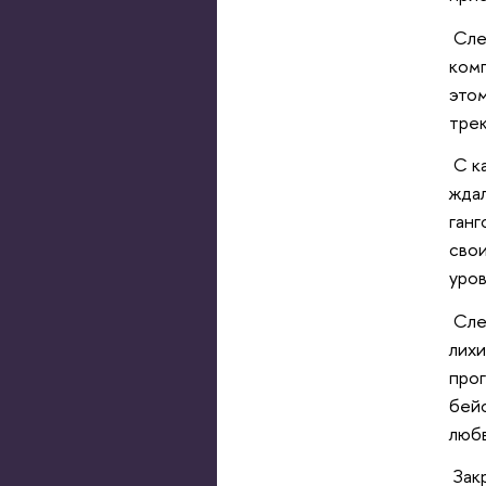
Сле
комп
этом
тре
С к
ждал
ганг
свои
уров
Сле
лихи
прог
бейс
любв
Закр