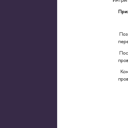
При
Поз
пере
Посл
пров
Кома
про