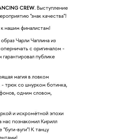
ANCING CREW
. Выступление
ероприятию "знак качества"!
 к нашим финалистам!
образ Чарли Чаплина из
соперничать с оригиналом -
 гарантировал публике
ящая магия в ловком
 - трюк со шнурком ботинка,
ефонов, одним
словом,
яркой и искромётной эпохи
а нас познакомил Кирилл
"буги-вуги"! К танцу
ентами!