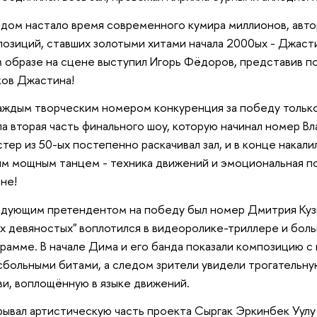
дом настало время современного кумира миллионов, авто
озиций, ставших золотыми хитами начала 2000ых - Джаст
 образе на сцене выступил Игорь Фёдоров, представив п
ков Джастина!
аждым творческим номером конкуренция за победу только
а вторая часть финального шоу, которую начинал номер В
стер из 50-ых постепенно раскачивал зал, и в конце нака
м мощным танцем - техника движений и эмоциональная п
не!
дующим претендентом на победу был номер Дмитрия Кузн
х девяностых" воплотился в видеоролике-триллере и бол
рамме. В начале Дима и его банда показали композицию с
больными битами, а следом зрители увидели трогательн
и, воплощённую в языке движений.
ывал артистическую часть проекта Сыргак Эркинбек Уулу