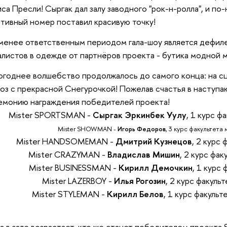
са Пресли! Сыргак дал залу заводного "рок-н-ролла", и п
тивный номер поставил красивую точку!
менее ответственным периодом гала-шоу является дефил
листов в одежде от партнёров проекта - бутика модной м
огоднее волшебство продолжалось до самого конца: на с
з с прекрасной Снегурочкой! Пожелав счастья в наступа
емонию награждения победителей проекта!
Mister SPORTSMAN -
Сыргак Эркинбек Уулу
, 1 курс 
Mister SHOWMAN -
Игорь Федоров
, 3 курс факультет
Mister HANDSOMEMAN -
Дмитрий Кузнецов
, 2 курс
Mister CRAZYMAN -
Владислав Мишин
, 2 курс фа
Mister BUSINESSMAN -
Кирилл Демочкин
, 1 курс
Mister LAZERBOY -
Илья Рогозин
, 2 курс факуль
Mister STYLEMAN -
Кирилл Белов
, 1 курс факуль
а в зале возрастает, кто же станет победителем проект