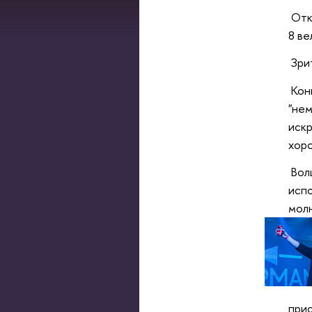
Отк
8 ве
Зрит
Конк
"нем
искр
хор
Волш
испо
мол
прис