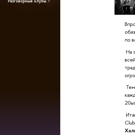
Разговорные клубы
Впро
обяз
по в
На 
всей
трад
огро
Тем
кажд
20ых
Итак
Clu
Хал