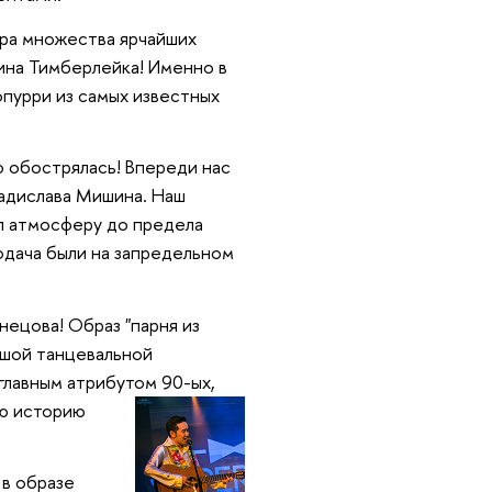
ра множества ярчайших
ина Тимберлейка! Именно в
опурри из самых известных
 обострялась! Впереди нас
ладислава Мишина. Наш
лил атмосферу до предела
одача были на запредельном
ецова! Образ "парня из
ьшой танцевальной
 главным атрибутом 90-
ых,
ую историю
 в образе