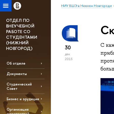
НИУ ВШЭ в Нижнем Новгороде
ОТДЕЛ ПО
Ск
ВНЕУЧЕБНОЙ
РАБОТЕ СО
СТУДЕНТАМИ
(НИЖНИЙ
С ка
30
НОВГОРОД)
приб
дек
2015
прот
Об отделе
больш
Документы
Студенческий
Совет
Бизнес и эрудиция
Организация
мероприятий