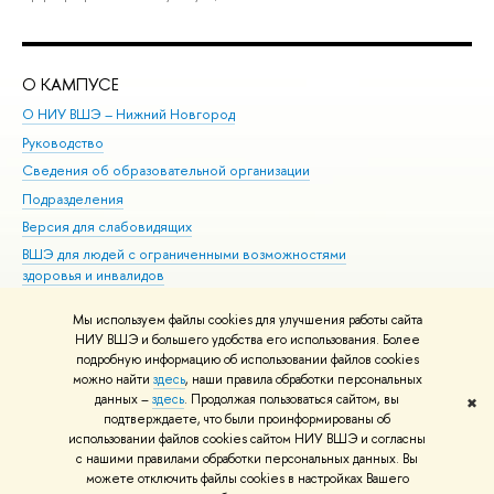
О КАМПУСЕ
ОБ
О НИУ ВШЭ – Нижний Новгород
Бак
Руководство
Маг
Сведения об образовательной организации
Вт
Подразделения
Вы
Версия для слабовидящих
Ку
ВШЭ для людей с ограниченными возможностями
Пр
здоровья и инвалидов
Рег
Единая платежная страница
Яз
Мы используем файлы cookies для улучшения работы сайта
Вы
НИУ ВШЭ и большего удобства его использования. Более
подробную информацию об использовании файлов cookies
Обр
можно найти
здесь
, наши правила обработки персональных
данных –
здесь
. Продолжая пользоваться сайтом, вы
✖
Редактору
подтверждаете, что были проинформированы об
© НИУ ВШЭ 1993–2026
Адреса и контакты
Условия использования
использовании файлов cookies сайтом НИУ ВШЭ и согласны
с нашими правилами обработки персональных данных. Вы
материалов
Политика конфиденциальности
Карта сайта
можете отключить файлы cookies в настройках Вашего
Шрифты HSE Sans и HSE Slab разработаны в
Школе дизайна НИУ ВШЭ