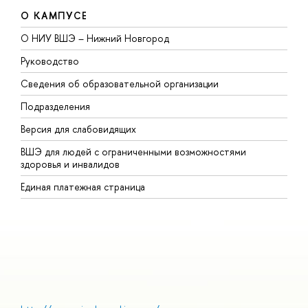
О КАМПУСЕ
О НИУ ВШЭ – Нижний Новгород
Б
Руководство
М
Сведения об образовательной организации
В
Подразделения
В
Версия для слабовидящих
К
ВШЭ для людей с ограниченными возможностями
П
здоровья и инвалидов
Р
Единая платежная страница
Я
В
О