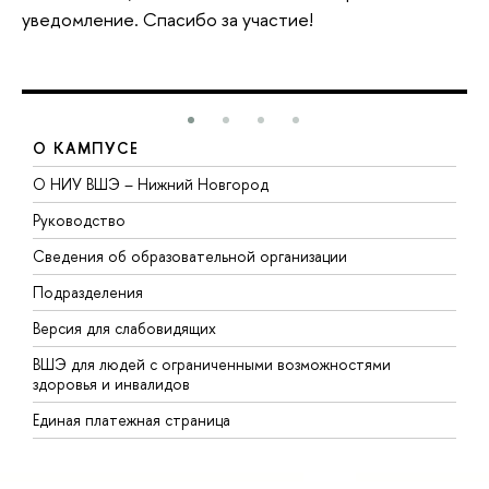
уведомление. Спасибо за участие!
О КАМПУСЕ
О НИУ ВШЭ – Нижний Новгород
Б
Руководство
М
Сведения об образовательной организации
т
Подразделения
ы
ерсия для слабовидящих
К
ШЭ для людей с ограниченными возможностями
П
здоровья и инвалидо
Р
Единая платежная страница
Я
ы