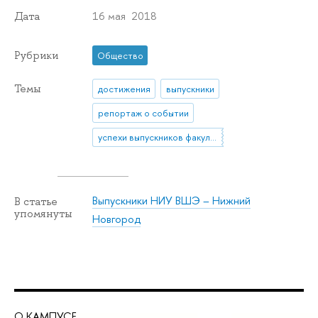
16 мая 2018
Дата
Рубрики
Общество
Темы
достижения
выпускники
репортаж о событии
успехи выпускников факультета экономики
Выпускники НИУ ВШЭ – Нижний
В статье
упомянуты
Новгород
О КАМПУСЕ
ОБ