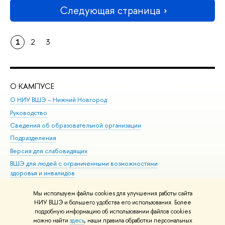
Следующая страница
1
2
3
О КАМПУСЕ
ОБ
О НИУ ВШЭ – Нижний Новгород
Бак
Руководство
Маг
Сведения об образовательной организации
Вт
Подразделения
Вы
Версия для слабовидящих
Ку
ВШЭ для людей с ограниченными возможностями
Пр
здоровья и инвалидов
Рег
Единая платежная страница
Яз
Мы используем файлы cookies для улучшения работы сайта
Вы
НИУ ВШЭ и большего удобства его использования. Более
подробную информацию об использовании файлов cookies
Обр
можно найти
здесь
, наши правила обработки персональных