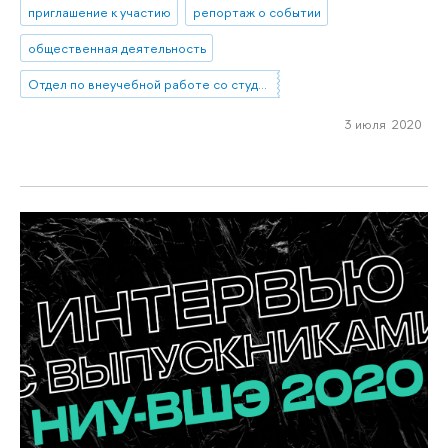
приглашение к участию
репортаж о событии
общественная деятельность
Отдел по внеучебной работе со студентами (Нижний Новгород)
3 июля 2020