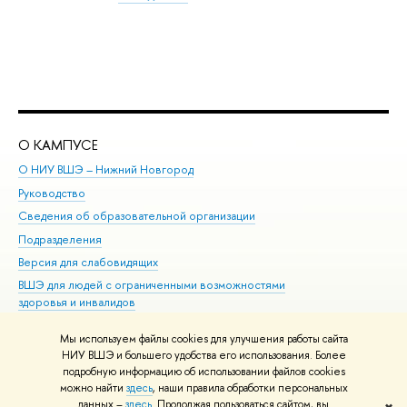
О КАМПУСЕ
ОБ
О НИУ ВШЭ – Нижний Новгород
Бак
Руководство
Маг
Сведения об образовательной организации
Вт
Подразделения
Вы
Версия для слабовидящих
Ку
ВШЭ для людей с ограниченными возможностями
Пр
здоровья и инвалидов
Рег
Единая платежная страница
Яз
Мы используем файлы cookies для улучшения работы сайта
Вы
НИУ ВШЭ и большего удобства его использования. Более
подробную информацию об использовании файлов cookies
Обр
можно найти
здесь
, наши правила обработки персональных
данных –
здесь
. Продолжая пользоваться сайтом, вы