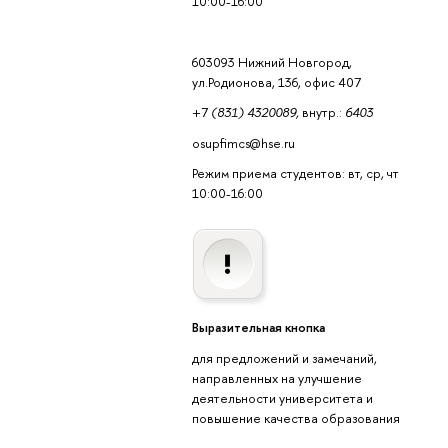
10:00-16:00
603093 Нижний Новгород,
ул.Родионова, 136, офис 407
+7
(831) 4320089,
внутр.:
6403
osupfimcs@hse.ru
Режим приема студентов: вт, ср, чт
10:00-16:00
Выразительная кнопка
для предложений и замечаний,
направленных на улучшение
деятельности университета и
повышение качества образования