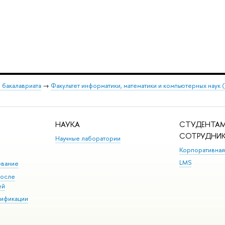
 бакалавриата
→
Факультет информатики, математики и компьютерных наук
НАУКА
СТУДЕНТАМ
СОТРУДНИ
Научные лаборатории
Корпоративная
LMS
ование
после
ей
лификации