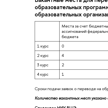
образовательных програм
образовательных организа
Места за счет бюджетн
ассигнований федеральн
бюджета
1 курс
0
2 курс
4
3 курс
2
4 курс
1
Сроки подачи заявок о переводе на об
Количество вакантных мест указано д
Студентам НИУ ВШЭ