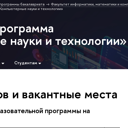
программы бакалавриата
Факультет информатики, математики и ком
Компьютерные науки и технологии»
программа
 науки и технологии»
м
Студентам
в и вакантные места
азовательной программы на