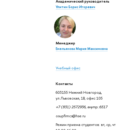
Академический руководитель
Улитин Борис Игоревич
Менеджер
Емельянова Мария Максимовна
Учебный офис
Контакты
603155 Нижний Новгород,
ул.Львовская, 1В, офис 105
+7 (831) 2572936, внутр.:6517
osupfimcs@hse.ru
Режим приема студентов: вт, ср, чт