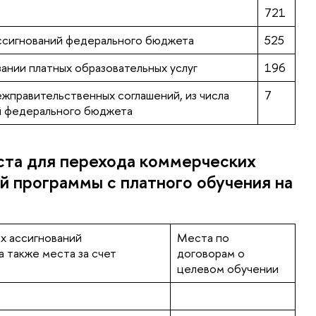
721
ассигнований федерального бюджета
525
зании платных образовательных услуг
196
ежправительственных соглашений, из числа
7
й федерального бюджета
ста для перехода коммерческих
й программы с платного обучения на
х ассигнований
Места по
 также места за счет
договорам о
целевом обучении