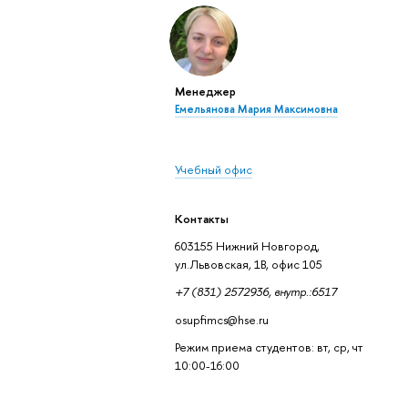
Менеджер
Емельянова Мария Максимовна
Учебный офис
Контакты
603155 Нижний Новгород,
ул.Львовская, 1В, офис 105
+7 (831) 2572936, внутр.:6517
osupfimcs@hse.ru
Режим приема студентов: вт, ср, чт
10:00-16:00