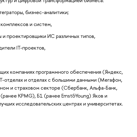
уктур и цифровой трансформацией бизнеса:
еграторы, бизнес-аналитики;
 комплексов и систем,
ы и проектировщики ИС различных типов,
дители IT-проектов,
ущих компаниях программного обеспечения (Яндекс,
; ИТ-отделах и отделах с большими данными (Мегафон,
нном и страховом секторе (Сбербанк, Альфа-Банк,
 (ранее KPMG), Б1 (ранее Ernst&Young) Яков и
 лучших исследовательских центрах и университетах.