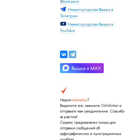
ВКонтакте
Нижегородская Вышка в
Телеграм
Нижегородская Вышка в
YouTube
Нашли
опечатку
?
Выделите её, нажмите Ctrl+Enter и
отправьте нам уведомление. Спасибо
за участие!
Сервис предназначен только для
отправки сообщений об
орфографических и пунктуационных
ошибках.