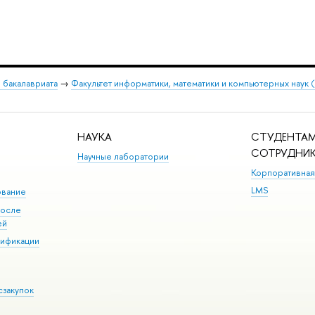
 бакалавриата
→
Факультет информатики, математики и компьютерных наук
НАУКА
СТУДЕНТАМ
СОТРУДНИ
Научные лаборатории
Корпоративная
LMS
ование
после
ей
лификации
сзакупок