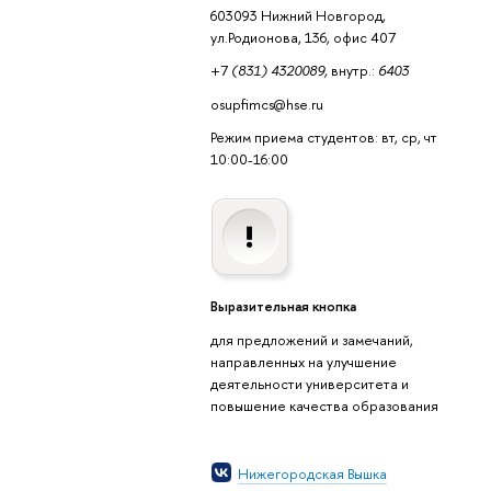
603093 Нижний Новгород,
ул.Родионова, 136, офис 407
+7
(831) 4320089,
внутр.:
6403
osupfimcs@hse.ru
Режим приема студентов: вт, ср, чт
10:00-16:00
Выразительная кнопка
для предложений и замечаний,
направленных на улучшение
деятельности университета и
повышение качества образования
Нижегородская Вышка