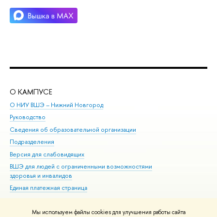
О КАМПУСЕ
ОБ
О НИУ ВШЭ – Нижний Новгород
Бак
Руководство
Маг
Сведения об образовательной организации
Вт
Подразделения
Вы
Версия для слабовидящих
Ку
ВШЭ для людей с ограниченными возможностями
Пр
здоровья и инвалидов
Рег
Единая платежная страница
Яз
Вы
Мы используем файлы cookies для улучшения работы сайта
Обр