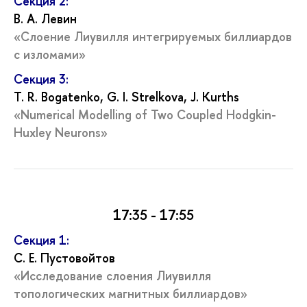
Секция 2:
В. А. Левин
«
Слоение Лиувилля интегрируемых биллиардов
с изломами
»
Секция 3:
T. R. Bogatenko, G. I. Strelkova, J. Kurths
«Numerical Modelling of Two Coupled Hodgkin-
Huxley Neurons»
17:35 - 17:55
Секция 1:
С. Е. Пустовойтов
«Исследование слоения Лиувилля
топологических магнитных биллиардов»