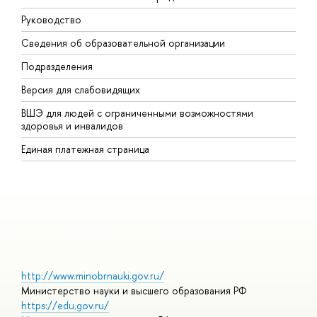
Руководство
М
Сведения об образовательной организации
В
Подразделения
В
Версия для слабовидящих
К
ВШЭ для людей с ограниченными возможностями
П
здоровья и инвалидов
Р
Единая платежная страница
Я
В
О
http://www.minobrnauki.gov.ru/
Министерство науки и высшего образования РФ
https://edu.gov.ru/