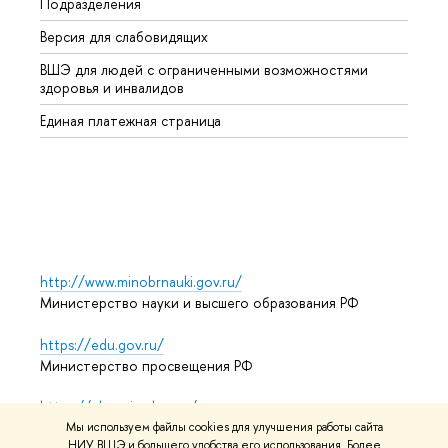
Подразделения
Высше
Версия для слабовидящих
Курсы
ВШЭ для людей с ограниченными возможностями
Профе
здоровья и инвалидов
Регио
Единая платежная страница
Языко
Выпус
Обрат
http://www.minobrnauki.gov.ru/
Министерство науки и высшего образования РФ
https://edu.gov.ru/
Министерство просвещения РФ
https://elearning.hse.ru/mooc
Массовые открытые онлайн-курсы
Мы используем файлы cookies для улучшения работы сайта
НИУ ВШЭ и большего удобства его использования. Более