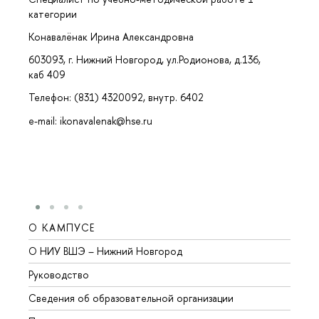
категории
Конавалёнак Ирина Александровна
603093, г. Нижний Новгород, ул.Родионова, д.136,
каб 409
Телефон: (831) 4320092, внутр. 6402
e-mail: ikonavalenak@hse.ru
О КАМПУСЕ
ОБР
О НИУ ВШЭ – Нижний Новгород
Бакал
Руководство
Магис
Сведения об образовательной организации
Второ