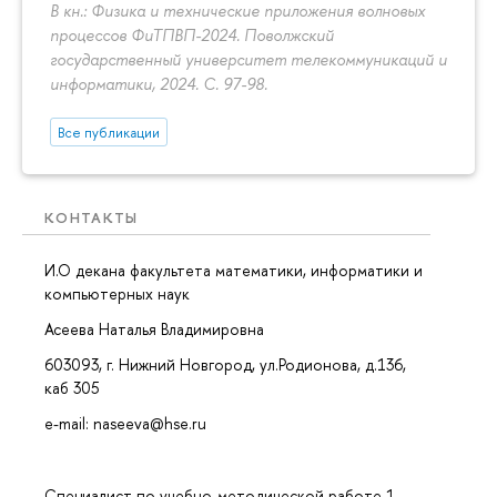
В кн.: Физика и технические приложения волновых
процессов ФиТПВП-2024. Поволжский
государственный университет телекоммуникаций и
информатики, 2024.
С. 97-98.
Все публикации
КОНТАКТЫ
И.О декана факультета математики, информатики и
компьютерных наук
Асеева Наталья Владимировна
603093, г. Нижний Новгород, ул.Родионова, д.136,
каб 305
e-mail: naseeva@hse.ru
Специалист по учебно-методической работе 1