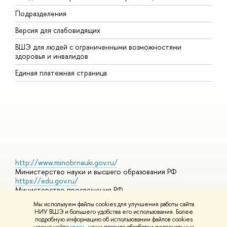
Подразделения
ы
ерсия для слабовидящих
К
ШЭ для людей с ограниченными возможностями
П
здоровья и инвалидо
Р
Единая платежная страница
Я
ы
О
http://www.minobrnauki.gov.ru/
Министерство науки и высшего образования РФ
https://edu.gov.ru/
Министерство просвещения РФ
https://elearning.hse.ru/mooc
Мы используем файлы cookies для улучшения работы сайта
Массовые открытые онлайн-курсы
НИУ ВШЭ и большего удобства его использования. Более
подробную информацию об использовании файлов cookies