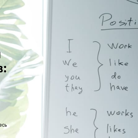
я
:
есь