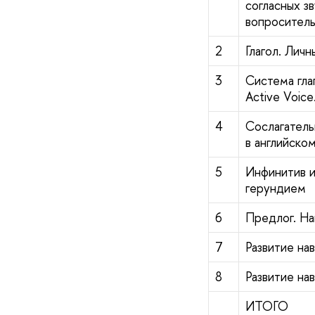
согласных з
вопроситель
2
Глагол. Лич
3
Система глаг
Active Voice
4
Сослагатель
в английско
5
Инфинитив и
герундием
6
Предлог. На
7
Развитие на
8
Развитие на
ИТОГО