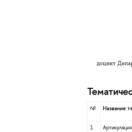
доцент Депар
Тематичес
№
Название т
1
Артикуляция