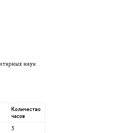
нитарных наук
Количество
часов
3