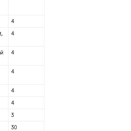
4
t,
4
ий
4
4
4
4
3
30