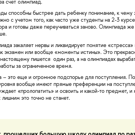
за счет олимпиад.
ады способны быстрее дать ребенку понимание, к чему 
жно с учетом того, как часто уже студенты на 2-3 курс
ора и готовы даже переучиваться заново. Олимпиада же 
ше.
пиада закаляет нервы и ликвидирует понятие «стресса»
как экзамен или вообще «моменты истины». Это прекрас
-настоящему пишется один раз, а на олимпиадах выраба
работы за ограниченное время.
а – это еще и огромное подспорье для поступления. П
уровня вообще имеют прямые преференции на поступле
уждает «пролопатить» и освоить и какой-то предмет, и
 лишним это точно не станет.
т, прошедших большую школу олимпиад по ра