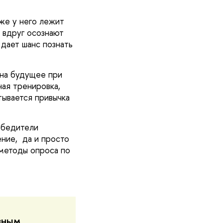
же у него лежит
е вдруг осознают
дает шанс познать
 на будущее при
ная тренировка,
тывается привычка
обедители
ние, да и просто
 методы опроса по
зным