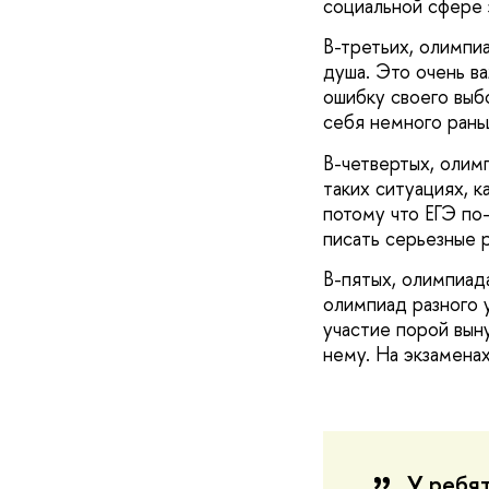
социальной сфере 
В-третьих, олимпи
душа. Это очень ва
ошибку своего выб
себя немного рань
В-четвертых, олим
таких ситуациях, 
потому что ЕГЭ по
писать серьезные 
В-пятых, олимпиад
олимпиад разного 
участие порой вын
нему. На экзаменах
У ребя