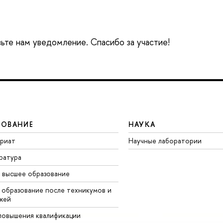
вьте нам уведомление. Спасибо за участие!
ЗОВАНИЕ
НАУКА
вриат
Научные лаборатории
ратура
 высшее образование
 образование после техникумов и
жей
повышения квалификации