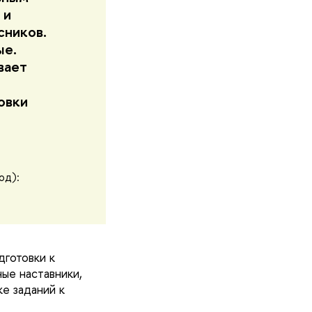
 и
сников.
ые.
вает
овки
од):
готовки к
ые наставники,
е заданий к