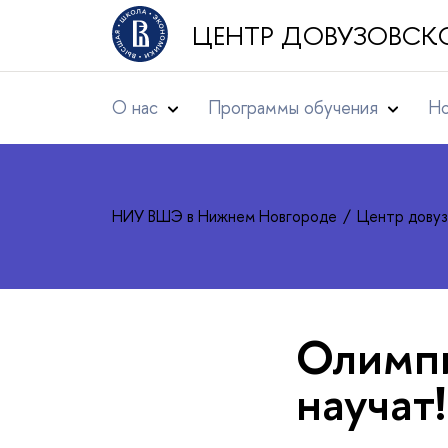
ЦЕНТР ДОВУЗОВСК
О нас
Программы обучения
Но
НИУ ВШЭ в Нижнем Новгороде
Центр довуз
Олимпи
научат!