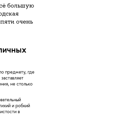
всё большую
одская
 пяти очень
зличных
по предмету, где
 заставляет
ния, не столько
овательный
тихий и робкий
истости в