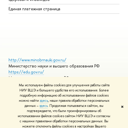
Р
Единая платежная страница
Я
В
О
http://www.minobrnauki.gov.ru/
Министерство науки и высшего образования РФ
https://edu.gov.ru/
Министерство просвещения РФ
https://elearning.hse.ru/mooc
Мы используем файлы cookies для улучшения работы сайта
Массовые открытые онлайн-курсы
НИУ ВШЭ и большего удобства его использования. Более
подробную информацию об использовании файлов cookies
можно найти
здесь
, наши правила обработки персональных
данных –
здесь
. Продолжая пользоваться сайтом, вы
✖
© НИУ ВШЭ 1993–2026
Адреса и контакты
Условия
подтверждаете, что были проинформированы об
использования материалов
Политика конфиденциальности
Карта
использовании файлов cookies сайтом НИУ ВШЭ и согласны
сайта
с нашими правилами обработки персональных данных. Вы
Шрифты HSE Sans и HSE Slab разработаны в
Школе дизайна НИУ
можете отключить файлы cookies в настройках Вашего