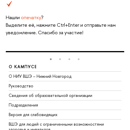
Нашли
опечатку
?
Выделите её, нажмите Ctrl+Enter и отправьте нам
уведомление. Спасибо за участие!
О КАМПУСЕ
О НИУ ВШЭ – Нижний Новгород
Б
Руководство
М
Сведения об образовательной организации
В
Подразделения
В
Версия для слабовидящих
К
ВШЭ для людей с ограниченными возможностями
П
здоровья и инвалидов