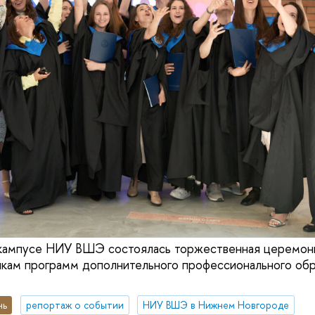
кампусе НИУ ВШЭ состоялась торжественная церемон
кам программ дополнительного профессионального обр
нь
репортаж о событии
НИУ ВШЭ в Нижнем Новгороде