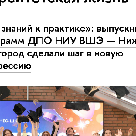
знаний к практике»: выпускн
грамм ДПО НИУ ВШЭ — Ни
ород сделали шаг в новую
фессию