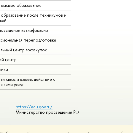
 высшее образование
 образование после техникумов и
жей
повышения квалификации
сиональная переподготовка
альный центр госзакупок
ой центр
ники
ая связь и взаимодействие с
телями услуг
https://edu.gov.ru/
Министерство просвещения РФ