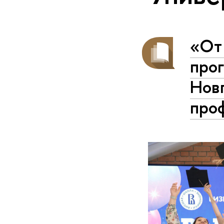
«От 
про
Новг
про