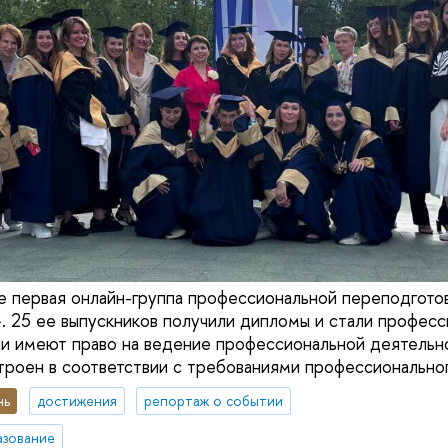
е первая онлайн-группа профессиональной переподготов
. 25 ее выпускников получили дипломы и стали профес
ни имеют право на ведение профессиональной деятельн
строен в соответствии с требованиями профессиональног
нь
достижения
репортаж о событии
азование