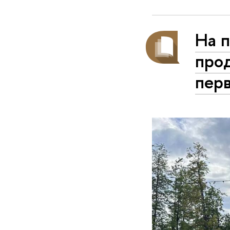
На 
про
пер