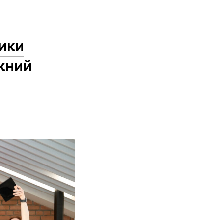
ики
жний