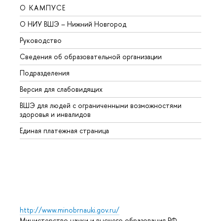
О КАМПУСЕ
ОБР
О НИУ ВШЭ – Нижний Новгород
Бакал
Руководство
Магис
Сведения об образовательной организации
Второ
Подразделения
Высше
Версия для слабовидящих
Курсы
ВШЭ для людей с ограниченными возможностями
Профе
здоровья и инвалидов
Регио
Единая платежная страница
Языко
Выпус
Обрат
http://www.minobrnauki.gov.ru/
Министерство науки и высшего образования РФ