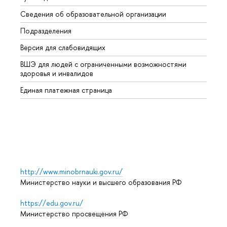
Сведения об образовательной организации
Второ
Подразделения
Высше
Версия для слабовидящих
Курсы
ВШЭ для людей с ограниченными возможностями
Профе
здоровья и инвалидов
Регио
Единая платежная страница
Языко
Выпус
Обрат
http://www.minobrnauki.gov.ru/
Министерство науки и высшего образования РФ
https://edu.gov.ru/
Министерство просвещения РФ