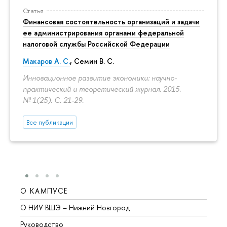
Статья
Финансовая состоятельность организаций и задачи
ее администрирования органами федеральной
налоговой службы Российской Федерации
Макаров А. С.
,
Семин В. С.
Инновационное развитие экономики: научно-
практический и теоретический журнал. 2015.
№ 1(25).
С. 21-29.
Все публикации
О КАМПУСЕ
ОБР
О НИУ ВШЭ – Нижний Новгород
Бакал
Руководство
Магис