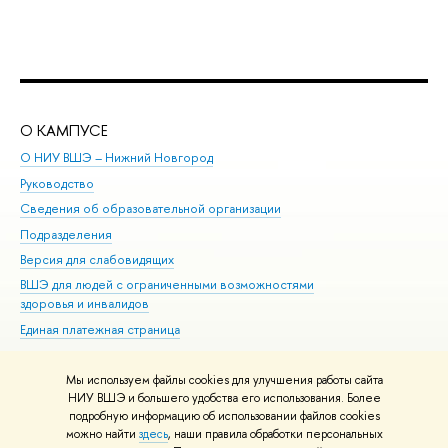
О КАМПУСЕ
ОБ
О НИУ ВШЭ – Нижний Новгород
Бак
Руководство
Маг
Сведения об образовательной организации
Вт
Подразделения
Вы
Версия для слабовидящих
Ку
ВШЭ для людей с ограниченными возможностями
Пр
здоровья и инвалидов
Рег
Единая платежная страница
Яз
Вы
Мы используем файлы cookies для улучшения работы сайта
Обр
НИУ ВШЭ и большего удобства его использования. Более
подробную информацию об использовании файлов cookies
можно найти
здесь
, наши правила обработки персональных