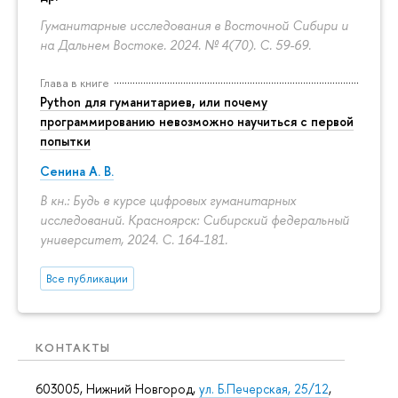
Гуманитарные исследования в Восточной Сибири и
на Дальнем Востоке. 2024. № 4(70).
С. 59-69.
Глава в книге
Python для гуманитариев, или почему
программированию невозможно научиться с первой
попытки
Сенина А. В.
В кн.: Будь в курсе цифровых гуманитарных
исследований. Красноярск: Сибирский федеральный
университет, 2024.
С. 164-181.
Все публикации
КОНТАКТЫ
603005, Нижний Новгород,
ул. Б.Печерская, 25/12
,