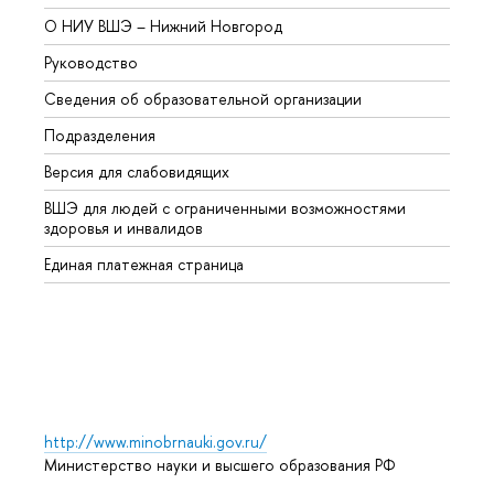
О НИУ ВШЭ – Нижний Новгород
Бакал
Руководство
Магис
Сведения об образовательной организации
Второ
Подразделения
Высше
Версия для слабовидящих
Курсы
ВШЭ для людей с ограниченными возможностями
Профе
здоровья и инвалидов
Регио
Единая платежная страница
Языко
Выпус
Обрат
http://www.minobrnauki.gov.ru/
Министерство науки и высшего образования РФ