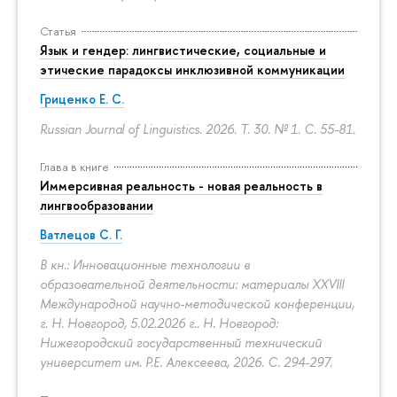
Статья
Язык и гендер: лингвистические, социальные и
этические парадоксы инклюзивной коммуникации
Гриценко Е. С.
Russian Journal of Linguistics. 2026. Т. 30. № 1.
С. 55-81.
Глава в книге
Иммерсивная реальность - новая реальность в
лингвообразовании
Ватлецов С. Г.
В кн.: Инновационные технологии в
образовательной деятельности: материалы XXVIII
Международной научно-методической конференции,
г. Н. Новгород, 5.02.2026 г.. Н. Новгород:
Нижегородский государственный технический
университет им. Р.Е. Алексеева, 2026.
С. 294-297.