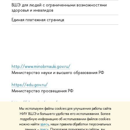
ВШЭ для людей с ограниченными возможностями
Профе
здоровья и инвалидов
Регио
Единая платежная страница
Языко
Выпус
Обрат
http://www.minobrnauki.gov.ru/
Министерство науки и высшего образования РФ
https://edu.gov.ru/
Министерство просвещения РФ
https://elearning.hse.ru/mooc
Массовые открытые онлайн-курсы
Мы используем файлы cookies для улучшения работы сайта
НИУ ВШЭ и большего удобства его использования. Более
подробную информацию об использовании файлов cookies
можно найти
здесь
, наши правила обработки персональных
данных –
здесь
. Продолжая пользоваться сайтом, вы
© НИУ ВШЭ 1993–2026
Адреса и контакты
Условия