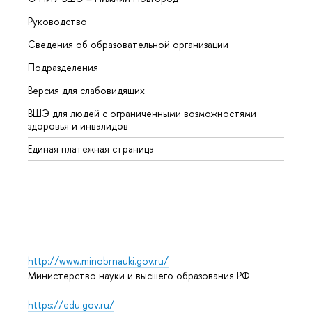
Руководство
Магис
Сведения об образовательной организации
Второ
Подразделения
Высше
Версия для слабовидящих
Курсы
ВШЭ для людей с ограниченными возможностями
Профе
здоровья и инвалидов
Регио
Единая платежная страница
Языко
Выпус
Обрат
http://www.minobrnauki.gov.ru/
Министерство науки и высшего образования РФ
https://edu.gov.ru/