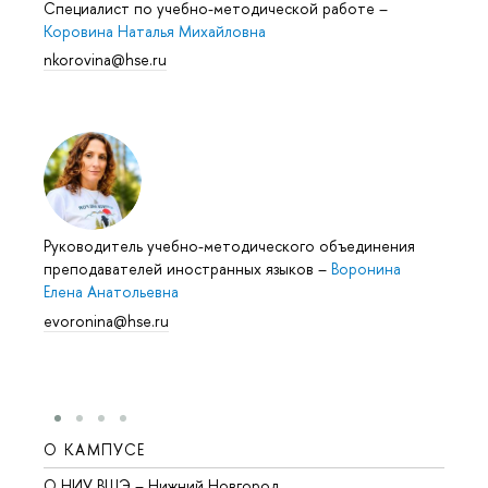
Специалист по учебно-методической работе
–
Коровина Наталья Михайловна
nkorovina@hse.ru
Руководитель учебно-методического объединения
преподавателей иностранных языков
–
Воронина
Елена Анатольевна
evoronina@hse.ru
О КАМПУСЕ
ОБР
О НИУ ВШЭ – Нижний Новгород
Бакал