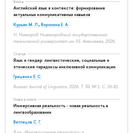
Книга
Английский язык в контексте: формирование
актуальных коммуникативных навыков
Курьян М. Л.
,
Воронина Е. А.
Н. Новгород: Нижегородский государственный
технический университет им. Р.Е. Алексеева, 2026.
Статья
Язык и гендер: лингвистические, социальные и
этические парадоксы инклюзивной коммуникации
Гриценко Е. С.
Russian Journal of Linguistics. 2026. Т. 30. № 1.
С. 55-81.
Глава в книге
Иммерсивная реальность - новая реальность в
лингвообразовании
Ватлецов С. Г.
В кн.: Инновационные технологии в