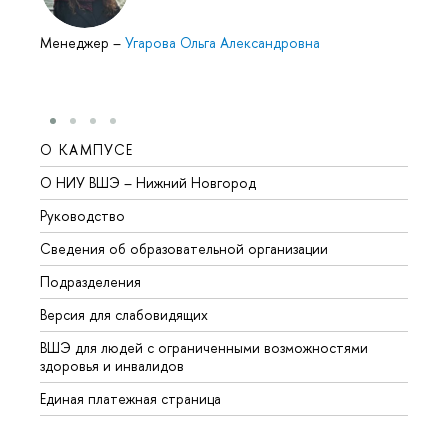
Менеджер
–
Угарова Ольга Александровна
О КАМПУСЕ
ОБР
О НИУ ВШЭ – Нижний Новгород
Бакал
Руководство
Магис
Сведения об образовательной организации
Второ
Подразделения
Высше
Версия для слабовидящих
Курсы
ВШЭ для людей с ограниченными возможностями
Профе
здоровья и инвалидов
Регио
Единая платежная страница
Языко
Выпус