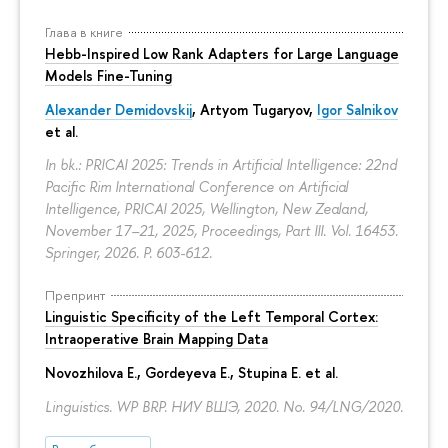
Глава в книге
Hebb-Inspired Low Rank Adapters for Large Language
Models Fine-Tuning
Alexander Demidovskij
,
Artyom Tugaryov
,
Igor Salnikov
et al.
In bk.: PRICAI 2025: Trends in Artificial Intelligence: 22nd
Pacific Rim International Conference on Artificial
Intelligence, PRICAI 2025, Wellington, New Zealand,
November 17–21, 2025, Proceedings, Part III. Vol. 16453.
Springer, 2026.
P. 603-612.
Препринт
Linguistic Specificity of the Left Temporal Cortex:
Intraoperative Brain Mapping Data
Novozhilova E.
,
Gordeyeva E.
,
Stupina E.
et al.
Linguistics. WP BRP. НИУ ВШЭ, 2020. No. 94/LNG/2020.