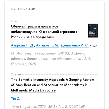
ПУБЛИКАЦИИ
Книга
Обычная травля и привычное
неблагополучие. О школьной агрессии в
России и за ее пределами
Азыркин П. Д.
,
Анчиков К. М.
,
Денисенко И. С.
и др.
М.: Институт образования НИУ ВШЭ, Центр
общего и дополнительного образования им. А. А.
Пинского, 2026.
Статья
The Semiotic Intensity Approach: A Scoping Review
of Amplification and Attenuation Mechanisms in
Multimodal Media Discourse
Yin Z.
Terra Linguistica. 2026. Vol. 17. No. 2.
P. 152-168.