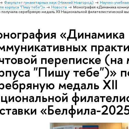
Факультет гуманитарных наук (Нижний Новгород)
Научно-учебная
ле корпуса "Пишу тебе")»
Новости
Монография «Динамика коммуни
» получила серебряную медаль XII Национальной филателистической в
нография «Динамика
ммуникативных практи
чтовой переписке (на
рпуса "Пишу тебе")» п
ребряную медаль XII
циональной филатели
ставки «Белфила-202