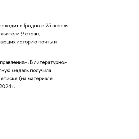
оходит в Гродно с 25 апреля
тавители 9 стран,
вающих историю почты и
аправлениям. В литературном
яную медаль получила
реписке (на материале
2024 г.