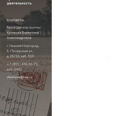
деятельность
КОНТАКТЫ:
Руководитель группы:
Куликова Валентина
Александровна
г. Нижний Новгород,
Б. Печерская ул.,
д. 25/12, каб. 310
+7 (831) 436-16-71,
доб. 6432
vkulikova@hse.ru