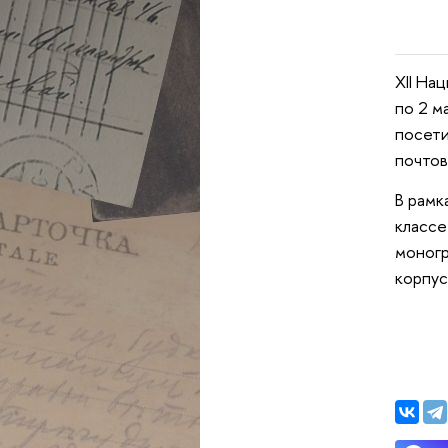
XII На
по 2 м
посети
почтов
В рамк
классе
моногр
корпус