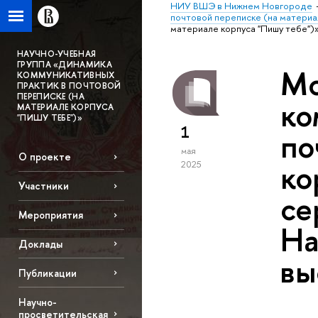
НИУ ВШЭ в Нижнем Новгороде
почтовой переписке (на материа
материале корпуса "Пишу тебе")
НАУЧНО-УЧЕБНАЯ
ГРУППА «ДИНАМИКА
Мо
КОММУНИКАТИВНЫХ
ПРАКТИК В ПОЧТОВОЙ
ПЕРЕПИСКЕ (НА
ко
МАТЕРИАЛЕ КОРПУСА
"ПИШУ ТЕБЕ")»
1
по
мая
О проекте
ко
2025
Участники
се
Мероприятия
На
Доклады
вы
Публикации
Научно-
просветительская