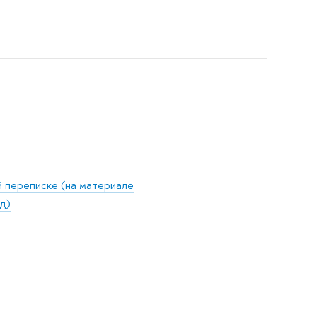
й переписке (на материале
д)