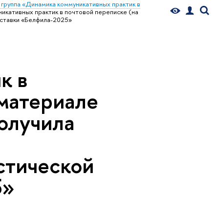
 группа «Динамика коммуникативных практик в
кативных практик в почтовой переписке (на
ыставки «Белфила-2025»
к в
 материале
олучила
стической
5»