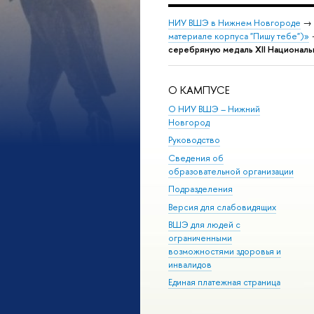
НИУ ВШЭ в Нижнем Новгороде
→
материале корпуса "Пишу тебе")»
серебряную медаль XII Национал
О КАМПУСЕ
О НИУ ВШЭ – Нижний
Новгород
Руководство
Сведения об
образовательной организации
Подразделения
Версия для слабовидящих
ВШЭ для людей с
ограниченными
возможностями здоровья и
инвалидов
Единая платежная страница