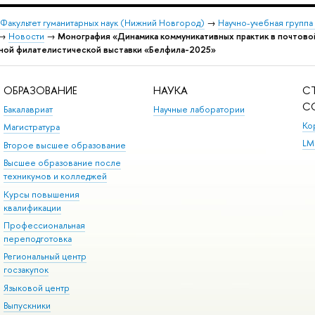
Факультет гуманитарных наук (Нижний Новгород)
→
Научно-учебная группа
→
Новости
→
Монография «Динамика коммуникативных практик в почтовой
ьной филателистической выставки «Белфила-2025»
ОБРАЗОВАНИЕ
НАУКА
С
С
Бакалавриат
Научные лаборатории
Ко
Магистратура
LM
Второе высшее образование
Высшее образование после
техникумов и колледжей
Курсы повышения
квалификации
Профессиональная
переподготовка
Региональный центр
госзакупок
Языковой центр
Выпускники