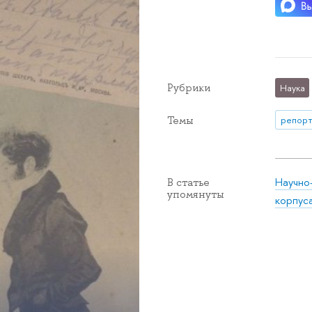
Рубрики
Наука
Темы
репорт
Научно
В статье
упомянуты
корпус