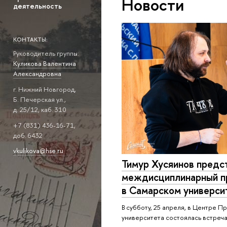
Новости
деятельность
КОНТАКТЫ:
Руководитель группы:
Куликова Валентина
Александровна
г. Нижний Новгород,
Б. Печерская ул.,
д. 25/12, каб. 310
+7 (831) 436-16-71,
доб. 6432
vkulikova@hse.ru
Тимур Хусяинов предс
междисциплинарный п
в Самарском универси
В субботу, 25 апреля, в Центре 
университета состоялась встреч