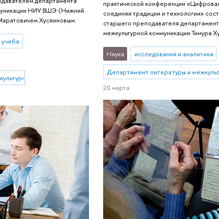
одавателем департамента
практической конференции «Цифровая
муникации НИУ ВШЭ (Нижний
соединяя традиции и технологии» сос
Маратовичем Хусяиновым.
старшего преподавателя департамент
межкультурной коммуникации Тимура Х
 учеба
Наука
исследования и аналитика
Департамент литературы и межкуль
культурной коммуникации
20 марта