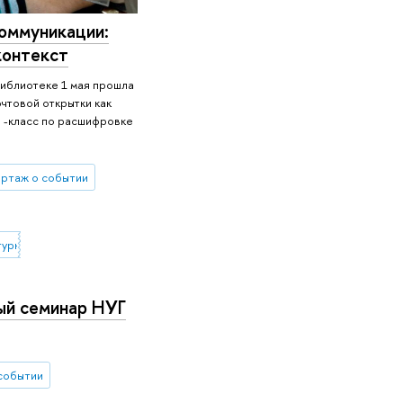
оммуникации:
контекст
библиотеке 1 мая прошла
чтовой открытки как
р -класс по расшифровке
ртаж о событии
турной коммуникации
ый семинар НУГ
событии