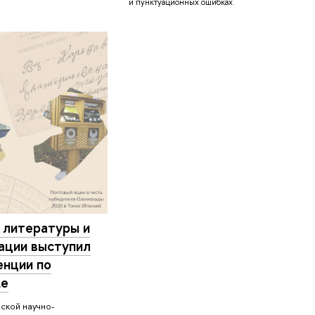
и пунктуационных ошибках.
 литературы и
ации выступил
енции по
ке
йской научно-