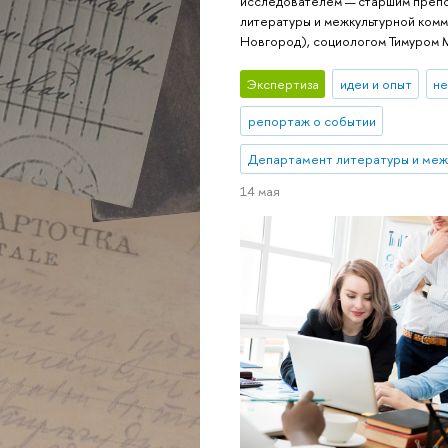
исследователем — старшим преп
литературы и межкультурной ком
Новгород), социологом Тимуром 
Экспертиза
идеи и опыт
не
репортаж о событии
Департамент литературы и меж
14 мая