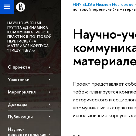
НИУ ВШЭ в Нижнем Новгороде
почтовой переписке (на материа
НАУЧНО-УЧЕБНАЯ
Научно-уч
ГРУППА «ДИНАМИКА
КОММУНИКАТИВНЫХ
ПРАКТИК В ПОЧТОВОЙ
коммуника
ПЕРЕПИСКЕ (НА
МАТЕРИАЛЕ КОРПУСА
"ПИШУ ТЕБЕ")»
материале
О проекте
Участники
Проект представляет соб
тебе»: планируется компле
Мероприятия
исторического и социолог
Доклады
коммуникативных практик к
использование корпусных 
Публикации
Научно-
просветительская