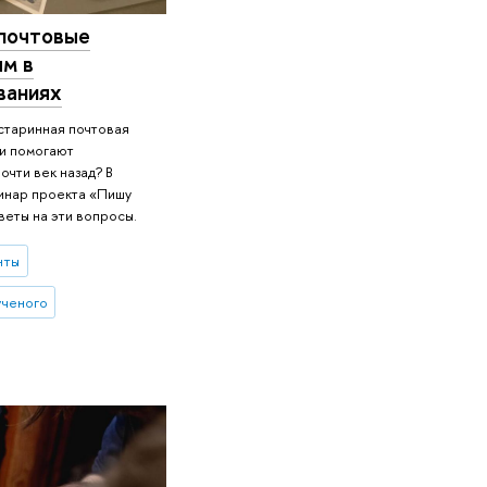
 почтовые
ым в
ваниях
старинная почтовая
ии помогают
чти век назад? В
инар проекта «Пишу
веты на эти вопросы.
нты
ученого