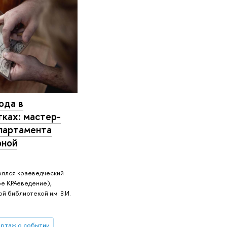
ода в
ках: мастер-
партамента
рной
оялся краеведческий
е КРАеведение),
й библиотекой им. В.И.
ртаж о событии