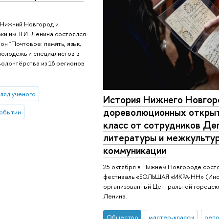
 Нижний Новгород и
и им. В.И. Ленина состоялся
н "Почтовое: память, язык,
молодежь и специалистов в
волонтёрства из 16 регионов
гляд ученого
История Нижнего Новгор
дореволюционных открыт
обытии
класс от сотрудников Де
литературы и межкульту
коммуникации
25 октября в Нижнем Новгороде сост
фестиваль «БОЛЬШАЯ «ИКРА-НН» (Ино
организованный Центральной городско
Ленина.
Общество
мастер-классы
репо