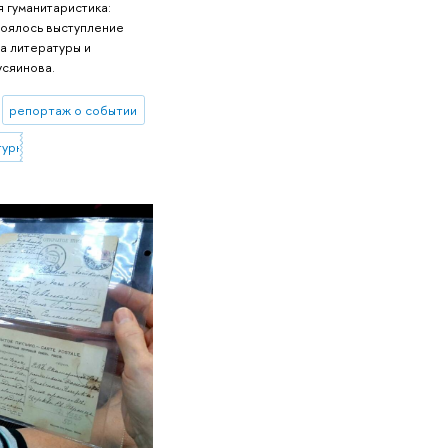
 гуманитаристика:
тоялось выступление
а литературы и
усяинова.
репортаж о событии
турной коммуникации