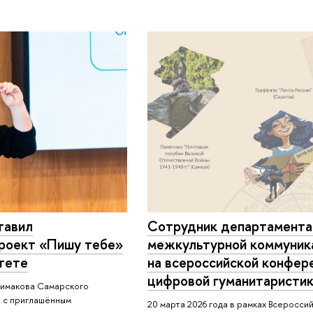
тавил
Сотрудник департамента
роект «Пишу тебе»
межкультурной коммуник
тете
на всероссийской конфер
цифровой гуманитаристи
Примакова Самарского
а с приглашённым
20 марта 2026 года в рамках Всеросси