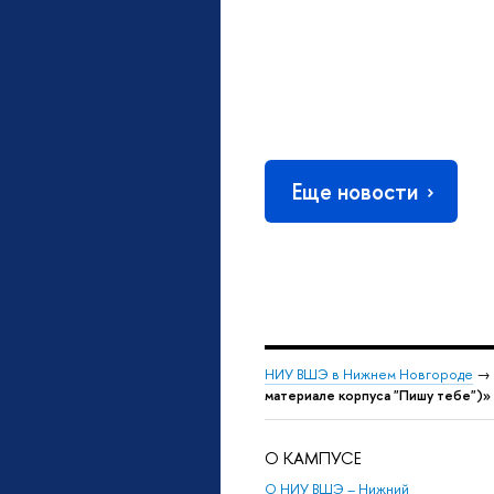
Еще новости
НИУ ВШЭ в Нижнем Новгороде
→
материале корпуса "Пишу тебе")»
О КАМПУСЕ
О НИУ ВШЭ – Нижний