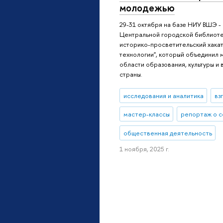
молодежью
29-31 октября на базе НИУ ВШЭ -
Центральной городской библиотек
историко-просветительский хакато
технологии", который объединил 
области образования, культуры и 
страны.
исследования и аналитика
вз
мастер-классы
репортаж о с
общественная деятельность
1 ноября, 2025 г.