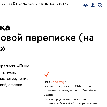
 группа «Динамика коммуникативных практик в
ка
овой переписке (на
)»
ереписки «Пишу
 явления,
ляется изучение
Нашли
опечатку
?
вий, а также
Выделите её, нажмите Ctrl+Enter и
отправьте нам уведомление. Спасибо за
участие!
Сервис предназначен только для
отправки сообщений об орфографических