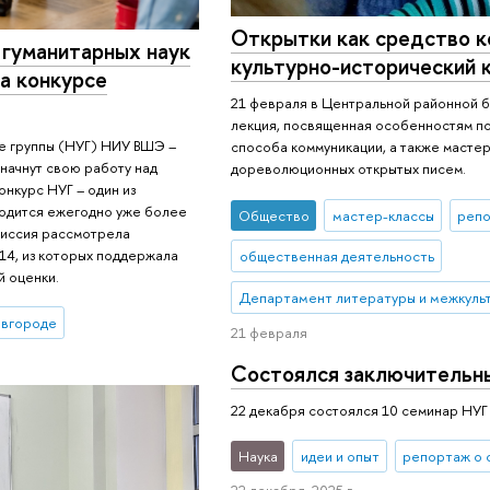
Открытки как средство к
 гуманитарных наук
культурно-исторический 
а конкурсе
21 февраля в Центральной районной 
лекция, посвященная особенностям по
ые группы (НУГ) НИУ ВШЭ –
способа коммуникации, а также масте
начнут свою работу над
дореволюционных открытых писем.
онкурс НУГ – один из
водится ежегодно уже более
Общество
мастер-классы
репо
омиссия рассмотрела
14, из которых поддержала
общественная деятельность
й оценки.
Департамент литературы и межкуль
вгороде
21 февраля
Состоялся заключительн
22 декабря состоялся 10 семинар НУГ
Наука
идеи и опыт
репортаж о 