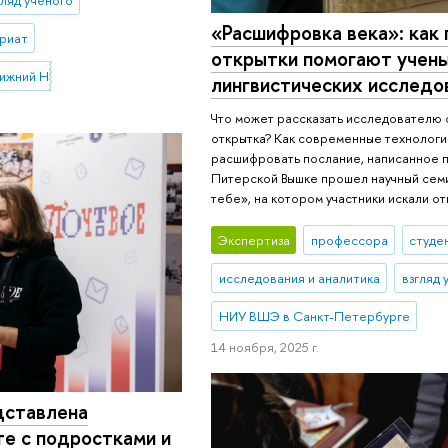
гляд ученого
«Расшифровка века»: как
риат
открытки помогают учен
Нижний Новгород)
лингвистических исследо
Что может рассказать исследователю 
открытка? Как современные технолог
расшифровать послание, написанное по
Питерской Вышке прошел научный сем
тебе», на котором участники искали от
Экспертиза
профессора
студе
исследования и аналитика
взгляд 
НИУ ВШЭ в Санкт-Петербурге
14 ноября, 2025 г.
дставлена
те с подростками и