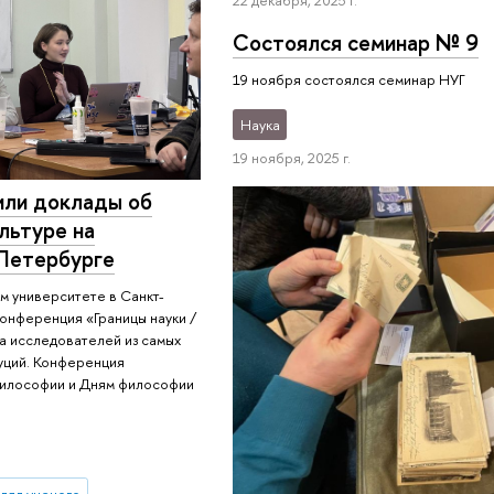
22 декабря, 2025 г.
Состоялся семинар № 9
19 ноября состоялся семинар НУГ
Наука
19 ноября, 2025 г.
или доклады об
льтуре на
Петербурге
ом университете в Санкт-
онференция «Границы науки /
ла исследователей из самых
туций. Конференция
философии и Дням философии