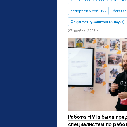
исследования и аналитика
вз
репортаж о событии
бакалав
Факультет гуманитарных наук (
27 ноября, 2025 г.
Работа НУГа была пре
специалистам по рабо